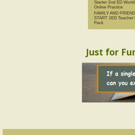
Starter 2nd ED Work
Online Practice
FAMILY AND FRIEN
START 2ED Teacher'
Pack
Just for Fu