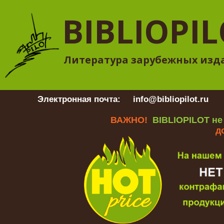
BIBLIOPI
Литература зарубежных изд
Электронная почта:
info@bibliopilot.ru
Гр
ВАЖНО!
BIBLIOPILOT не
д