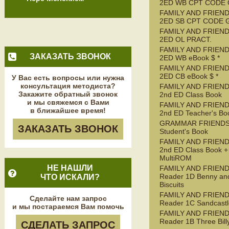
2ED WB CPT CODE
FAMILY AND FRIEND
2ED SB CPT CODE 
FAMILY AND FRIEND
2ED OL PRACT.
FAMILY AND FRIEND
ЗАКАЗАТЬ ЗВОНОК
2ED WB eBook $ *
FAMILY AND FRIEND
2ED CB eBook $ *
У Вас есть вопросы или нужна
консультация методиста?
FAMILY AND FRIEND
Закажите обратный звонок
2nd ED Class Book
и мы свяжемся с Вами
FAMILY AND FRIEND
в ближайшее время!
2nd ED Teacher's Bo
GRAMMAR FRIENDS
ЗАКАЗАТЬ ЗВОНОК
Student's Book
FAMILY AND FRIEND
2nd ED Class Book +
MultiROM
НЕ НАШЛИ
FAMILY AND FRIEN
Reader 1D Benny an
ЧТО ИСКАЛИ?
Biscuits
FAMILY AND FRIEN
Сделайте нам запрос
Reader 1C Sandcastl
и мы постараемся Вам помочь
FAMILY AND FRIEN
Reader 1B Three Bill
СДЕЛАТЬ ЗАПРОС