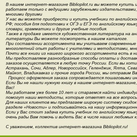
В нашем интернет-магазине Bibliopilot.ru вы можете купить
работаем только с ведущими зарубежными издательствами, такими
многими другими
У нас вы можете приобрести и купить учебники по английск
РФ; пособия для подготовки к ОГЭ и ЕГЭ по английскому язык
словари, грамматики и другие учебные пособия.
Также в продаже имеется художественная литература на анг
литературы Вы можете посмотреть в нашем каталоге.
При составлении ассортимента мы учитываем современные 
многолетний опыт работы с учителями и методистами, мнен
Почти все книги из нашего широкого ассортимента есть в н
Мы предоставляем разнообразные способы оплаты и доставки
заказов осуществляется в любую точку России.
Если вы хоти
Астрахань, Сочи, Адлер, Новороссийск, Геленджик, Ялта, Сев
Майкоп, Владикавказ и прочие города России, мы отправим В
Процесс оформления заказа сопровождается пошаговыми ин
Если Вы не нашли нужную книгу в нашем интернет-магазине
Вас!
Мы работаем уже более 10 лет и стараемся найти индивидуа
помогут наши методисты, которые ответят на все вопросы
Для наших клиентов мы предлагаем широкую систему скидок 
разделе «Новости» и подписывайтесь на нашу информационн
Если у Вас стоит задача купить учебник по английскому язы
очень рады Вам помочь и видеть Вас в числе наших любимых 
С уважением, коллектив интернет-магазина Bibliopilot.ru!