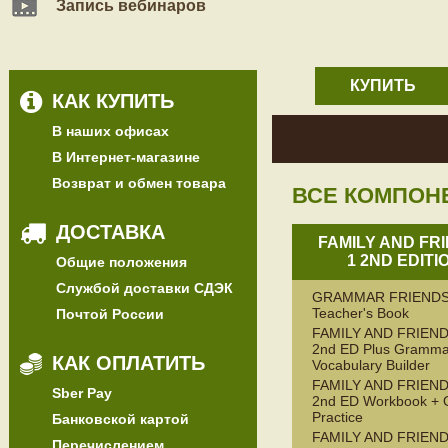
Запись вебинаров
КУПИТЬ
КАК КУПИТЬ
В наших офисах
В Интернет-магазине
Возврат и обмен товара
ВСЕ КОМПОН
ДОСТАВКА
FAMILY AND FR
1 2ND EDITI
Общие положения
Службой доставки СДЭК
GRAMMAR FRIENDS
Teacher's Book
Почтой России
FAMILY AND FRIEND
2nd ED Plus Gramma
КАК ОПЛАТИТЬ
Vocabulary Builder
FAMILY AND FRIEND
Sber Pay
2nd ED Workbook + 
Practice
Банковской картой
FAMILY AND FRIEND
Перечислением