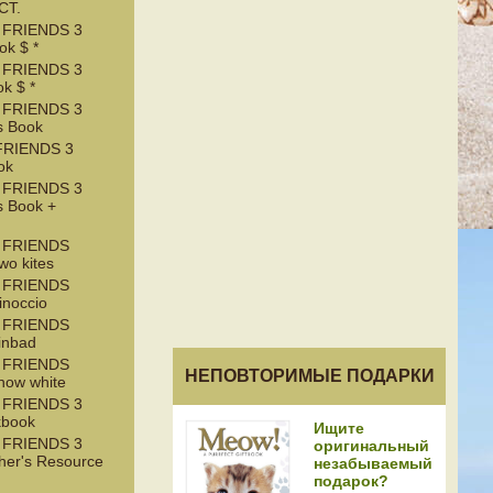
CT.
 FRIENDS 3
k $ *
 FRIENDS 3
k $ *
 FRIENDS 3
s Book
RIENDS 3
ok
 FRIENDS 3
s Book +
 FRIENDS
wo kites
 FRIENDS
inoccio
 FRIENDS
inbad
 FRIENDS
НЕПОВТОРИМЫЕ ПОДАРКИ
now white
 FRIENDS 3
kbook
Ищите
 FRIENDS 3
оригинальный
her's Resource
незабываемый
подарок?