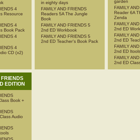
garden
ok
in eighty days
FAMILY AND
IENDS 4
FAMILY AND FRIENDS
Reader 6A Th
's Resource
Readers 5A The Jungle
Zenda
Book
FAMILY AND
IENDS 4
FAMILY AND FRIENDS 5
2nd ED Wor
's Book Pack
2nd ED Workbook
FAMILY AND
IENDS 4
FAMILY AND FRIENDS 5
2nd ED Teac
2nd ED Teacher's Book Pack
FAMILY AND
IENDS 4
2nd ED Itool
dio CD (x2)
FAMILY AND
2nd ED Clas
 FRIENDS
D EDITION
RIENDS
Class Book +
RIENDS
 Class Audio
RIENDS
tools
RIENDS