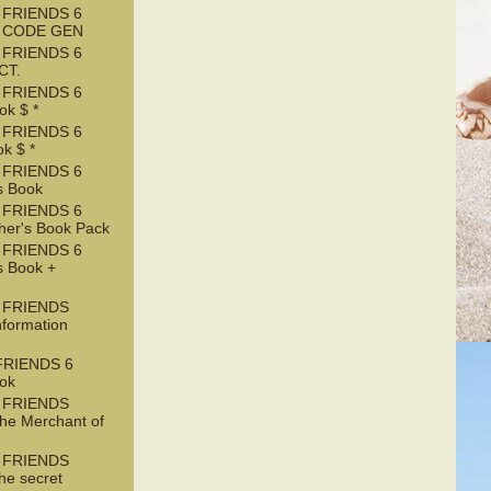
 FRIENDS 6
T CODE GEN
 FRIENDS 6
CT.
 FRIENDS 6
k $ *
 FRIENDS 6
k $ *
 FRIENDS 6
s Book
 FRIENDS 6
her's Book Pack
 FRIENDS 6
s Book +
 FRIENDS
nformation
RIENDS 6
ook
 FRIENDS
he Merchant of
 FRIENDS
he secret