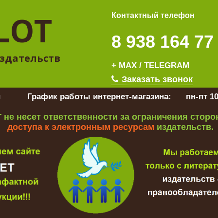
LOT
Контактный телефон
8 938 164 77
здательств
+ MAX / TELEGRAM
Заказать звонок
u
График работы интернет-магазина:
пн-пт 10
 не несет ответственности за ограничения стор
доступа к электронным ресурсам
издательств.