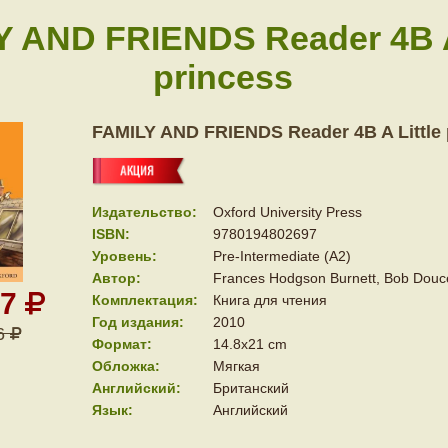
 AND FRIENDS Reader 4B A 
princess
FAMILY AND FRIENDS Reader 4B A Little 
Издательство:
Oxford University Press
ISBN:
9780194802697
Уровень:
Pre-Intermediate (A2)
Автор:
Frances Hodgson Burnett, Bob Douc
47
Комплектация:
Книга для чтения
Год издания:
2010
6
Формат:
14.8x21 cm
Обложка:
Мягкая
Английский:
Британский
Язык:
Английский