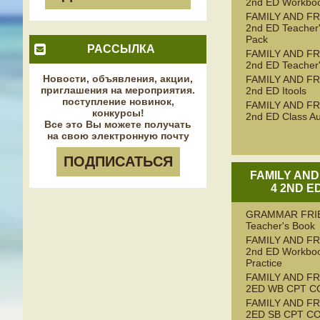
2nd ED Workbo
FAMILY AND FR
2nd ED Teacher
Pack
РАССЫЛКА
FAMILY AND FR
2nd ED Teacher
Новости, объявления, акции,
FAMILY AND FR
приглашения на мероприятия.
2nd ED Itools
поступление новинок,
FAMILY AND FR
конкурсы!
2nd ED Class Au
Все это Вы можете получать
на свою электронную почту
ПОДПИСАТЬСЯ
FAMILY AND
4 2ND E
GRAMMAR FRI
Teacher's Book
FAMILY AND FR
2nd ED Workboo
Practice
FAMILY AND FR
2ED WB CPT C
FAMILY AND FR
2ED SB CPT C