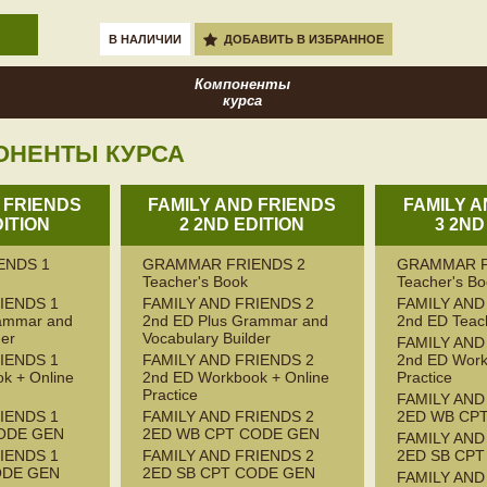
В НАЛИЧИИ
ДОБАВИТЬ В ИЗБРАННОЕ
Компоненты
курса
ОНЕНТЫ КУРСА
 FRIENDS
FAMILY AND FRIENDS
FAMILY 
DITION
2 2ND EDITION
3 2ND
ENDS 1
GRAMMAR FRIENDS 2
GRAMMAR F
Teacher's Book
Teacher's B
IENDS 1
FAMILY AND FRIENDS 2
FAMILY AND
rammar and
2nd ED Plus Grammar and
2nd ED Teac
der
Vocabulary Builder
FAMILY AND
IENDS 1
FAMILY AND FRIENDS 2
2nd ED Work
k + Online
2nd ED Workbook + Online
Practice
Practice
FAMILY AND
IENDS 1
FAMILY AND FRIENDS 2
2ED WB CP
ODE GEN
2ED WB CPT CODE GEN
FAMILY AND
IENDS 1
FAMILY AND FRIENDS 2
2ED SB CP
ODE GEN
2ED SB CPT CODE GEN
FAMILY AND