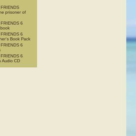
 FRIENDS
e prisoner of
 FRIENDS 6
kbook
 FRIENDS 6
her's Book Pack
 FRIENDS 6
s
 FRIENDS 6
s Audio CD