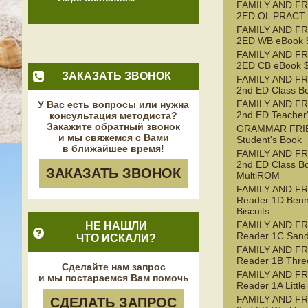
FAMILY AND FR
2ED OL PRACT.
FAMILY AND FR
2ED WB eBook $
FAMILY AND FR
2ED CB eBook $
ЗАКАЗАТЬ ЗВОНОК
FAMILY AND FR
2nd ED Class B
FAMILY AND FR
У Вас есть вопросы или нужна
2nd ED Teacher
консультация методиста?
Закажите обратный звонок
GRAMMAR FRI
и мы свяжемся с Вами
Student's Book
в ближайшее время!
FAMILY AND FR
2nd ED Class B
ЗАКАЗАТЬ ЗВОНОК
MultiROM
FAMILY AND F
Reader 1D Benn
Biscuits
FAMILY AND F
НЕ НАШЛИ
Reader 1C Sand
ЧТО ИСКАЛИ?
FAMILY AND F
Reader 1B Three
Сделайте нам запрос
FAMILY AND F
и мы постараемся Вам помочь
Reader 1A Littl
FAMILY AND FR
СДЕЛАТЬ ЗАПРОС