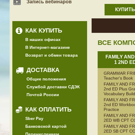
Запись вебинаров
КУПИТЬ
КАК КУПИТЬ
В наших офисах
ВСЕ КОМП
В Интернет-магазине
Возврат и обмен товара
FAMILY AND
1 2ND E
ДОСТАВКА
GRAMMAR FRI
Teacher's Book
Общие положения
FAMILY AND FR
Службой доставки СДЭК
2nd ED Plus G
Vocabulary Buil
Почтой России
FAMILY AND FR
2nd ED Workboo
КАК ОПЛАТИТЬ
Practice
FAMILY AND FR
Sber Pay
2ED WB CPT C
Банковской картой
FAMILY AND FR
2ED SB CPT C
Перечислением