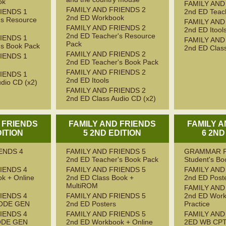
ok
FAMILY AND
FAMILY AND FRIENDS 2
IENDS 1
2nd ED Teac
2nd ED Workbook
's Resource
FAMILY AND
FAMILY AND FRIENDS 2
2nd ED Itool
2nd ED Teacher's Resource
IENDS 1
FAMILY AND
Pack
's Book Pack
2nd ED Class
FAMILY AND FRIENDS 2
IENDS 1
2nd ED Teacher's Book Pack
FAMILY AND FRIENDS 2
IENDS 1
2nd ED Itools
dio CD (x2)
FAMILY AND FRIENDS 2
2nd ED Class Audio CD (x2)
 FRIENDS
FAMILY AND FRIENDS
FAMILY 
DITION
5 2ND EDITION
6 2ND
ENDS 4
FAMILY AND FRIENDS 5
GRAMMAR F
2nd ED Teacher's Book Pack
Student's Bo
IENDS 4
FAMILY AND FRIENDS 5
FAMILY AND
k + Online
2nd ED Class Book +
2nd ED Post
MultiROM
FAMILY AND
IENDS 4
FAMILY AND FRIENDS 5
2nd ED Work
ODE GEN
2nd ED Posters
Practice
IENDS 4
FAMILY AND FRIENDS 5
FAMILY AND
ODE GEN
2nd ED Workbook + Online
2ED WB CP