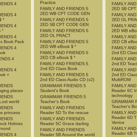
Practice
IENDS 4
FAMILY AND
FAMILY AND FRIENDS 5
2ED SB CP
2ED WB CPT CODE GEN
IENDS 4
FAMILY AND
 *
FAMILY AND FRIENDS 5
2ED OL PRA
2ED SB CPT CODE GEN
IENDS 4
FAMILY AND
 *
FAMILY AND FRIENDS 5
2ED WB eBoo
2ED OL PRACT.
IENDS 4
FAMILY AND
's Book Pack
FAMILY AND FRIENDS 5
2ED CB eBoo
2ED WB eBook $ *
IENDS 4
FAMILY AND
ook
FAMILY AND FRIENDS 5
2nd ED Clas
2ED CB eBook $ *
ENDS 4
FAMILY AND
FAMILY AND FRIENDS 5
2nd ED Teac
2nd ED Class Book
IENDS 4
FAMILY AND
ook +
FAMILY AND FRIENDS 5
2nd ED Clas
2nd ED Class Audio CD (x2)
MultiROM
RIENDS
GRAMMAR FRIENDS 5
FAMILY AND
ging places
Student's Book
Reader 6C I
technology
RIENDS
GRAMMAR FRIENDS 5
Lost world
Teacher's Book
GRAMMAR F
Teacher's B
RIENDS
FAMILY AND FRIENDS
le princess
Reader 5D To the rescue
FAMILY AND
Reader 6D T
RIENDS
FAMILY AND FRIENDS
Venice
lock Holmes
Reader 5C Grace darling
amond
FAMILY AND
FAMILY AND FRIENDS
Reader 6B T
IENDS 4
Reader 5B Around the world