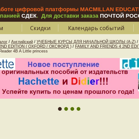
аботе цифровой платформы MACMILLAN EDUCATIO
мпанией
СДЕК
.
Для доставки заказа
ПОЧТОЙ РОС
м
Скидки
Календарь событий
алог
/
Английский
/
УЧЕБНЫЕ КУРСЫ ДЛЯ НАЧАЛЬНОЙ ШКОЛЫ (A-Z)
/
2ND EDITION ( OXFORD / ОКСФОРД )
/
FAMILY AND FRIENDS 4 2ND EDI
der 4B A Little princess