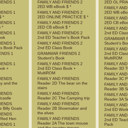
IENDS 1
FAMILY AND FRIENDS 2
2ED OL PRA
2ED WB eBook $ *
FAMILY AND
IENDS 1
FAMILY AND FRIENDS 2
2ED WB eBoo
 *
2ED ONLINE PRACTICE $ *
FAMILY AND
IENDS 1
FAMILY AND FRIENDS 2
2ED CB eBoo
 *
2ED CB eBook $ *
FAMILY AND
IENDS 1
FAMILY AND FRIENDS 2
2nd ED Clas
ook
2nd ED Teacher's Book Pack
GRAMMAR F
IENDS 1
FAMILY AND FRIENDS 2
Student's Bo
's Book Pack
2nd ED Class Book
FAMILY AND
ENDS 1
GRAMMAR FRIENDS 2
2nd ED Clas
Student's Book
MultiROM
IENDS 1
FAMILY AND FRIENDS 2
FAMILY AND
ook +
2nd ED Class Book +
Reader 3D T
MultiROM
FAMILY AND
RIENDS
FAMILY AND FRIENDS
Reader 3C P
y and the
Reader 2D The bear on the
FAMILY AND
stairs
Reader 3B S
RIENDS
FAMILY AND FRIENDS
FAMILY AND
castle
Reader 2C The Camping trip
Reader 3A S
RIENDS
FAMILY AND FRIENDS
FAMILY AND
 Billy Goats
Reader 2B Shoemaker and
2nd ED Wor
the elves
RIENDS
FAMILY AND
e Red Hen
FAMILY AND FRIENDS
2nd ED Teac
Reader 2A The town mouse
IENDS 1
Pack
and the country mouse