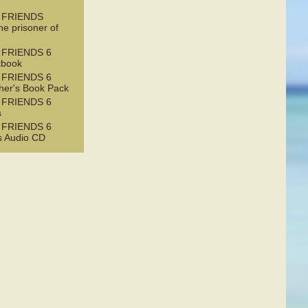
 FRIENDS
e prisoner of
 FRIENDS 6
kbook
 FRIENDS 6
her's Book Pack
 FRIENDS 6
s
 FRIENDS 6
s Audio CD