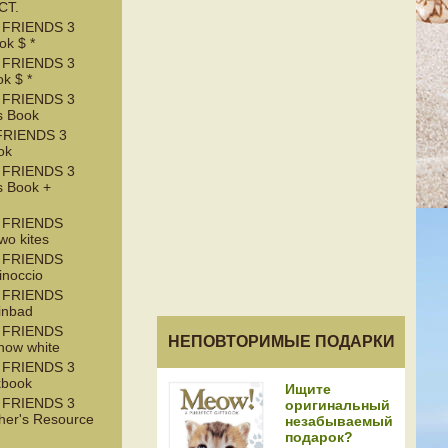
CT.
 FRIENDS 3
k $ *
 FRIENDS 3
k $ *
 FRIENDS 3
s Book
RIENDS 3
ok
 FRIENDS 3
s Book +
 FRIENDS
wo kites
 FRIENDS
inoccio
 FRIENDS
inbad
 FRIENDS
НЕПОВТОРИМЫЕ ПОДАРКИ
now white
 FRIENDS 3
kbook
Ищите
 FRIENDS 3
оригинальный
her's Resource
незабываемый
подарок?