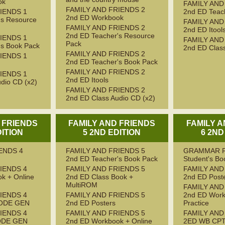
ok
FAMILY AND
FAMILY AND FRIENDS 2
IENDS 1
2nd ED Teac
2nd ED Workbook
's Resource
FAMILY AND
FAMILY AND FRIENDS 2
2nd ED Itool
2nd ED Teacher's Resource
IENDS 1
FAMILY AND
Pack
's Book Pack
2nd ED Class
FAMILY AND FRIENDS 2
IENDS 1
2nd ED Teacher's Book Pack
FAMILY AND FRIENDS 2
IENDS 1
2nd ED Itools
dio CD (x2)
FAMILY AND FRIENDS 2
2nd ED Class Audio CD (x2)
 FRIENDS
FAMILY AND FRIENDS
FAMILY 
DITION
5 2ND EDITION
6 2ND
ENDS 4
FAMILY AND FRIENDS 5
GRAMMAR F
2nd ED Teacher's Book Pack
Student's Bo
IENDS 4
FAMILY AND FRIENDS 5
FAMILY AND
k + Online
2nd ED Class Book +
2nd ED Post
MultiROM
FAMILY AND
IENDS 4
FAMILY AND FRIENDS 5
2nd ED Work
ODE GEN
2nd ED Posters
Practice
IENDS 4
FAMILY AND FRIENDS 5
FAMILY AND
ODE GEN
2nd ED Workbook + Online
2ED WB CP