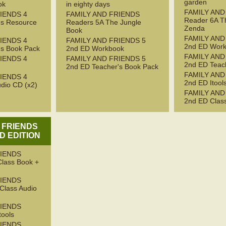
garden
ok
in eighty days
FAMILY AND
IENDS 4
FAMILY AND FRIENDS
Reader 6A Th
's Resource
Readers 5A The Jungle
Zenda
Book
FAMILY AND
IENDS 4
FAMILY AND FRIENDS 5
2nd ED Wor
's Book Pack
2nd ED Workbook
FAMILY AND
IENDS 4
FAMILY AND FRIENDS 5
2nd ED Teac
2nd ED Teacher's Book Pack
FAMILY AND
IENDS 4
2nd ED Itool
dio CD (x2)
FAMILY AND
2nd ED Clas
 FRIENDS
D EDITION
RIENDS
Class Book +
RIENDS
 Class Audio
RIENDS
tools
RIENDS