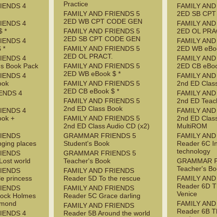
Practice
IENDS 4
FAMILY AND
FAMILY AND FRIENDS 5
2ED SB CP
2ED WB CPT CODE GEN
IENDS 4
FAMILY AND
 *
FAMILY AND FRIENDS 5
2ED OL PRA
2ED SB CPT CODE GEN
IENDS 4
FAMILY AND
 *
FAMILY AND FRIENDS 5
2ED WB eBoo
2ED OL PRACT.
IENDS 4
FAMILY AND
's Book Pack
FAMILY AND FRIENDS 5
2ED CB eBoo
2ED WB eBook $ *
IENDS 4
FAMILY AND
ook
FAMILY AND FRIENDS 5
2nd ED Clas
2ED CB eBook $ *
ENDS 4
FAMILY AND
FAMILY AND FRIENDS 5
2nd ED Teac
2nd ED Class Book
IENDS 4
FAMILY AND
ook +
FAMILY AND FRIENDS 5
2nd ED Clas
2nd ED Class Audio CD (x2)
MultiROM
RIENDS
GRAMMAR FRIENDS 5
FAMILY AND
ging places
Student's Book
Reader 6C I
technology
RIENDS
GRAMMAR FRIENDS 5
Lost world
Teacher's Book
GRAMMAR F
Teacher's B
RIENDS
FAMILY AND FRIENDS
le princess
Reader 5D To the rescue
FAMILY AND
Reader 6D T
RIENDS
FAMILY AND FRIENDS
Venice
lock Holmes
Reader 5C Grace darling
amond
FAMILY AND
FAMILY AND FRIENDS
Reader 6B T
IENDS 4
Reader 5B Around the world