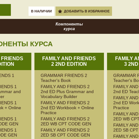
В НАЛИЧИИ
ДОБАВИТЬ В ИЗБРАННОЕ
Компоненты
курса
ОНЕНТЫ КУРСА
 FRIENDS
FAMILY AND FRIENDS
FAMILY 
DITION
2 2ND EDITION
3 2ND
ENDS 1
GRAMMAR FRIENDS 2
GRAMMAR F
Teacher's Book
Teacher's B
IENDS 1
FAMILY AND FRIENDS 2
FAMILY AND
rammar and
2nd ED Plus Grammar and
2nd ED Teac
der
Vocabulary Builder
FAMILY AND
IENDS 1
FAMILY AND FRIENDS 2
2nd ED Work
k + Online
2nd ED Workbook + Online
Practice
Practice
FAMILY AND
IENDS 1
FAMILY AND FRIENDS 2
2ED WB CP
ODE GEN
2ED WB CPT CODE GEN
FAMILY AND
IENDS 1
FAMILY AND FRIENDS 2
2ED SB CP
ODE GEN
2ED SB CPT CODE GEN
FAMILY AND