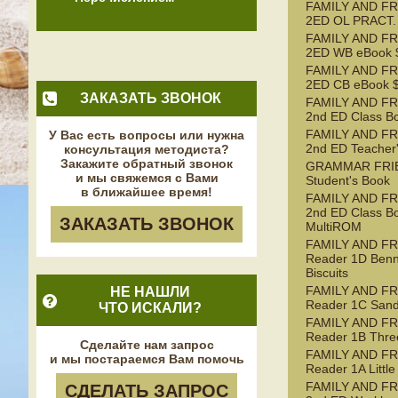
FAMILY AND FR
2ED OL PRACT.
FAMILY AND FR
2ED WB eBook $
FAMILY AND FR
2ED CB eBook $
ЗАКАЗАТЬ ЗВОНОК
FAMILY AND FR
2nd ED Class B
FAMILY AND FR
У Вас есть вопросы или нужна
2nd ED Teacher
консультация методиста?
Закажите обратный звонок
GRAMMAR FRI
и мы свяжемся с Вами
Student's Book
в ближайшее время!
FAMILY AND FR
2nd ED Class B
ЗАКАЗАТЬ ЗВОНОК
MultiROM
FAMILY AND F
Reader 1D Benn
Biscuits
FAMILY AND F
НЕ НАШЛИ
Reader 1C Sand
ЧТО ИСКАЛИ?
FAMILY AND F
Reader 1B Three
Сделайте нам запрос
FAMILY AND F
и мы постараемся Вам помочь
Reader 1A Littl
FAMILY AND FR
СДЕЛАТЬ ЗАПРОС