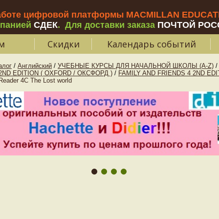
аботе цифровой платформы MACMILLAN EDUCATIO
мпанией
СДЕК
.
Для доставки заказа
ПОЧТОЙ РОС
м
Скидки
Календарь событий
алог
/
Английский
/
УЧЕБНЫЕ КУРСЫ ДЛЯ НАЧАЛЬНОЙ ШКОЛЫ (A-Z)
/
2ND EDITION ( OXFORD / ОКСФОРД )
/
FAMILY AND FRIENDS 4 2ND EDI
ader 4C The Lost world