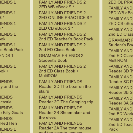
IENDS 1
FAMILY AND FRIENDS 2
2ED OL PRA
2ED WB eBook $ *
FAMILY AND
IENDS 1
FAMILY AND FRIENDS 2
2ED WB eBoo
 *
2ED ONLINE PRACTICE $ *
FAMILY AND
IENDS 1
FAMILY AND FRIENDS 2
2ED CB eBoo
 *
2ED CB eBook $ *
FAMILY AND
IENDS 1
FAMILY AND FRIENDS 2
2nd ED Clas
ook
2nd ED Teacher's Book Pack
GRAMMAR F
IENDS 1
FAMILY AND FRIENDS 2
Student's Bo
's Book Pack
2nd ED Class Book
FAMILY AND
ENDS 1
GRAMMAR FRIENDS 2
2nd ED Clas
Student's Book
MultiROM
IENDS 1
FAMILY AND FRIENDS 2
FAMILY AND
ook +
2nd ED Class Book +
Reader 3D T
MultiROM
FAMILY AND
RIENDS
FAMILY AND FRIENDS
Reader 3C P
y and the
Reader 2D The bear on the
FAMILY AND
stairs
Reader 3B S
RIENDS
FAMILY AND FRIENDS
FAMILY AND
castle
Reader 2C The Camping trip
Reader 3A S
RIENDS
FAMILY AND FRIENDS
FAMILY AND
 Billy Goats
Reader 2B Shoemaker and
2nd ED Wor
the elves
RIENDS
FAMILY AND
e Red Hen
FAMILY AND FRIENDS
2nd ED Teac
Reader 2A The town mouse
IENDS 1
Pack
and the country mouse