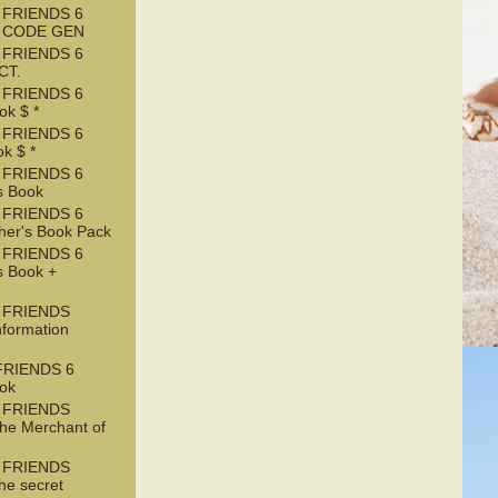
 FRIENDS 6
T CODE GEN
 FRIENDS 6
CT.
 FRIENDS 6
k $ *
 FRIENDS 6
k $ *
 FRIENDS 6
s Book
 FRIENDS 6
her's Book Pack
 FRIENDS 6
s Book +
 FRIENDS
nformation
RIENDS 6
ook
 FRIENDS
he Merchant of
 FRIENDS
he secret