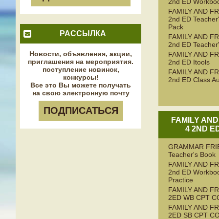
2nd ED Workbo
FAMILY AND FR
2nd ED Teacher
Pack
РАССЫЛКА
FAMILY AND FR
2nd ED Teacher
Новости, объявления, акции,
FAMILY AND FR
приглашения на мероприятия.
2nd ED Itools
поступление новинок,
FAMILY AND FR
конкурсы!
2nd ED Class Au
Все это Вы можете получать
на свою электронную почту
ПОДПИСАТЬСЯ
FAMILY AND
4 2ND E
GRAMMAR FRI
Teacher's Book
FAMILY AND FR
2nd ED Workboo
Practice
FAMILY AND FR
2ED WB CPT C
FAMILY AND FR
2ED SB CPT C