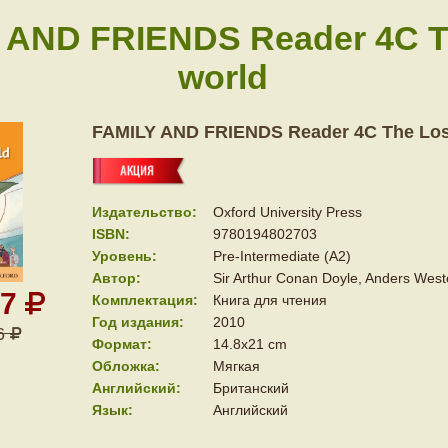
 AND FRIENDS Reader 4C T
world
FAMILY AND FRIENDS Reader 4C The Los
Издательство:
Oxford University Press
ISBN:
9780194802703
Уровень:
Pre-Intermediate (A2)
Автор:
Sir Arthur Conan Doyle, Anders West
47
Комплектация:
Книга для чтения
Год издания:
2010
6
Формат:
14.8x21 cm
Обложка:
Мягкая
Английский:
Британский
Язык:
Английский