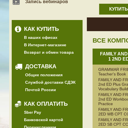
Запись вебинаров
КУПИТЬ
КАК КУПИТЬ
В наших офисах
ВСЕ КОМП
В Интернет-магазине
Возврат и обмен товара
FAMILY AND
1 2ND E
ДОСТАВКА
GRAMMAR FRI
Teacher's Book
Общие положения
FAMILY AND FR
Службой доставки СДЭК
2nd ED Plus G
Vocabulary Buil
Почтой России
FAMILY AND FR
2nd ED Workboo
КАК ОПЛАТИТЬ
Practice
FAMILY AND FR
Sber Pay
2ED WB CPT C
Банковской картой
FAMILY AND FR
2ED SB CPT C
Перечислением