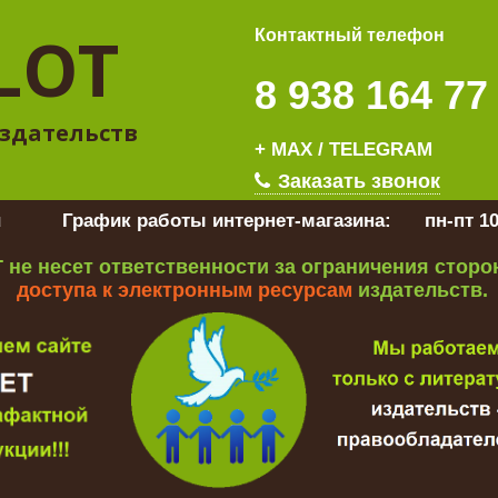
LOT
Контактный телефон
8 938 164 77
здательств
+ MAX / TELEGRAM
Заказать звонок
u
График работы интернет-магазина:
пн-пт 10
 не несет ответственности за ограничения стор
доступа к электронным ресурсам
издательств.