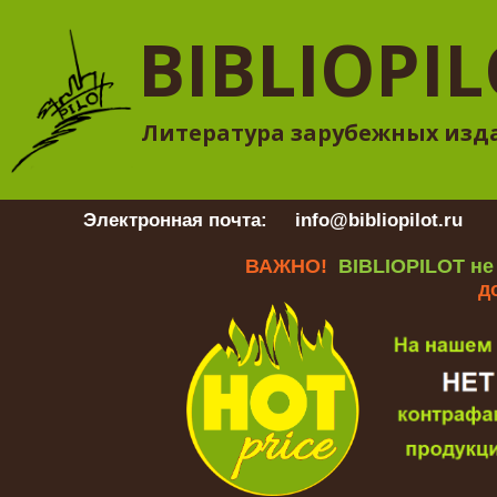
BIBLIOPI
Литература зарубежных изд
Электронная почта:
info@bibliopilot.ru
Гр
ВАЖНО!
BIBLIOPILOT не
д