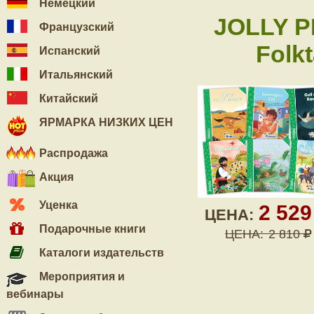
Немецкий
JOLLY P
Французский
Folk
Испанский
Итальянский
Китайский
ЯРМАРКА НИЗКИХ ЦЕН
Распродажа
Акция
Уценка
2 52
ЦЕНА:
Подарочные книги
ЦЕНА:
2 810
Каталоги издательств
Мероприятия и
вебинары