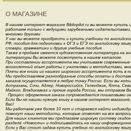
О МАГАЗИНЕ
В нашем интернет-магазине Bibliopilot.ru вы можете купить
работаем только с ведущими зарубежными издательствами, такими
многими другими
У нас вы можете приобрести и купить учебники по английск
РФ; пособия для подготовки к ОГЭ и ЕГЭ по английскому язык
словари, грамматики и другие учебные пособия.
Также в продаже имеется художественная литература на анг
литературы Вы можете посмотреть в нашем каталоге.
При составлении ассортимента мы учитываем современные 
многолетний опыт работы с учителями и методистами, мнен
Почти все книги из нашего широкого ассортимента есть в н
Мы предоставляем разнообразные способы оплаты и доставки
заказов осуществляется в любую точку России.
Если вы хоти
Астрахань, Сочи, Адлер, Новороссийск, Геленджик, Ялта, Сев
Майкоп, Владикавказ и прочие города России, мы отправим В
Процесс оформления заказа сопровождается пошаговыми ин
Если Вы не нашли нужную книгу в нашем интернет-магазине
Вас!
Мы работаем уже более 10 лет и стараемся найти индивидуа
помогут наши методисты, которые ответят на все вопросы
Для наших клиентов мы предлагаем широкую систему скидок 
разделе «Новости» и подписывайтесь на нашу информационн
Если у Вас стоит задача купить учебник по английскому язы