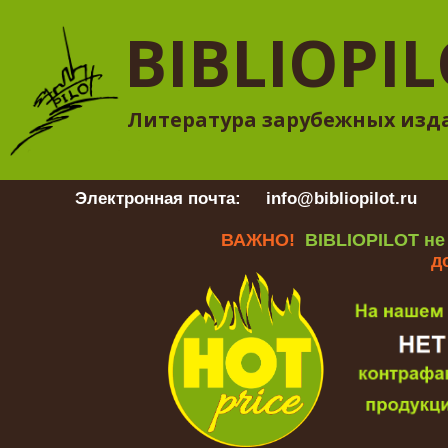
BIBLIOPI
Литература зарубежных изд
Электронная почта:
info@bibliopilot.ru
Гр
ВАЖНО!
BIBLIOPILOT не
д