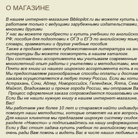
О МАГАЗИНЕ
В нашем интернет-магазине Bibliopilot.ru вы можете купить
работаем только с ведущими зарубежными издательствами, такими
многими другими
У нас вы можете приобрести и купить учебники по английск
РФ; пособия для подготовки к ОГЭ и ЕГЭ по английскому язык
словари, грамматики и другие учебные пособия.
Также в продаже имеется художественная литература на анг
литературы Вы можете посмотреть в нашем каталоге.
При составлении ассортимента мы учитываем современные 
многолетний опыт работы с учителями и методистами, мнен
Почти все книги из нашего широкого ассортимента есть в н
Мы предоставляем разнообразные способы оплаты и доставки
заказов осуществляется в любую точку России.
Если вы хоти
Астрахань, Сочи, Адлер, Новороссийск, Геленджик, Ялта, Сев
Майкоп, Владикавказ и прочие города России, мы отправим В
Процесс оформления заказа сопровождается пошаговыми ин
Если Вы не нашли нужную книгу в нашем интернет-магазине
Вас!
Мы работаем уже более 10 лет и стараемся найти индивидуа
помогут наши методисты, которые ответят на все вопросы
Для наших клиентов мы предлагаем широкую систему скидок 
разделе «Новости» и подписывайтесь на нашу информационн
Если у Вас стоит задача купить учебник по английскому язы
очень рады Вам помочь и видеть Вас в числе наших любимых 