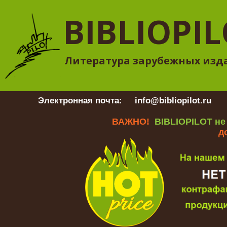
BIBLIOPI
Литература зарубежных изд
Электронная почта:
info@bibliopilot.ru
Гр
ВАЖНО!
BIBLIOPILOT не
д