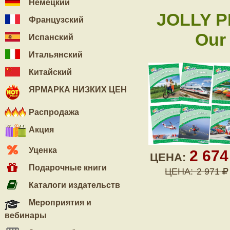
Немецкий
JOLLY P
Французский
Our 
Испанский
Итальянский
Китайский
ЯРМАРКА НИЗКИХ ЦЕН
Распродажа
Акция
Уценка
2 67
ЦЕНА:
Подарочные книги
ЦЕНА:
2 971
Каталоги издательств
Мероприятия и
вебинары