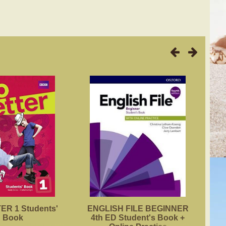
R 1 Students'
ENGLISH FILE BEGINNER
ACA
Book
4th ED Student's Book +