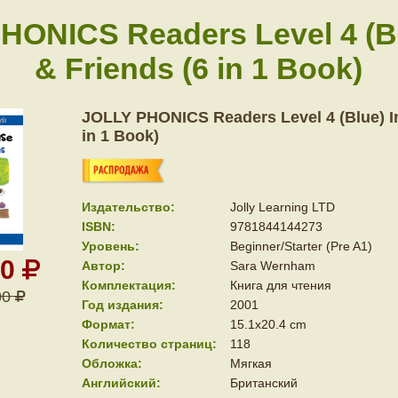
HONICS Readers Level 4 (Bl
& Friends (6 in 1 Book)
JOLLY PHONICS Readers Level 4 (Blue) In
in 1 Book)
Издательство:
Jolly Learning LTD
ISBN:
9781844144273
Уровень:
Beginner/Starter (Pre A1)
50
Автор:
Sara Wernham
Комплектация:
Книга для чтения
00
Год издания:
2001
Формат:
15.1x20.4 cm
Количество страниц:
118
Обложка:
Мягкая
Английский:
Британский