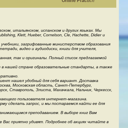
Online Practice
ском, итальянском, испанском и других языках. Мы
ng, Klett, Hueber, Cornelson, Cle, Hachette, Didier и
ь учебники, загрифованные министерством образования
етради, видео и аудиодиски, книги для учителя,
анная, так и оригиналы. Полный список предлагаемой
е в нашей стране образовательные стандарты, а также
еративно.
лиент нашел удобный для себя вариант. Доставка
Москва, Московская область, Санкт-Петербург,
рск, Ставрополь, Элиста, Махачкала, Нальчик, Черкесск,
инающего пользователя интернет-магазина.
му сделать запрос, и мы постараемся найти ее для
занимающимся преподаванием. В выборе книг Вам
е Вас приятно удивят. Подробнее об акциях читайте в