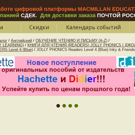
аботе цифровой платформы MACMILLAN EDUCATIO
мпанией
СДЕК
.
Для доставки заказа
ПОЧТОЙ РОС
м
Скидки
Календарь событий
алог
/
Английский
/
ОБУЧЕНИЕ ЧТЕНИЮ И ПИСЬМУ (A-Z)
/
Y LEARNING)
/
КНИГИ ДЛЯ ЧТЕНИЯ (READERS) JOLLY PHONICS ( ДЖО
S Level 4 (Blue)
/
JOLLY PHONICS Readers Level 4 (Blue) Inky & Friends 