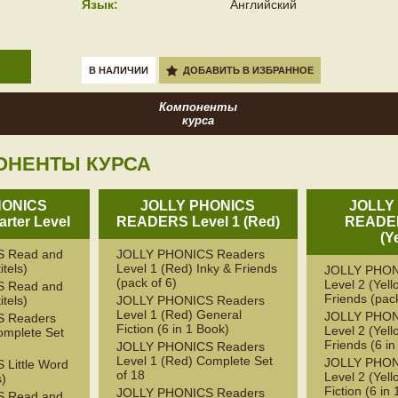
Язык:
Английский
В НАЛИЧИИ
ДОБАВИТЬ В ИЗБРАННОЕ
Компоненты
курса
ОНЕНТЫ КУРСА
HONICS
JOLLY PHONICS
JOLLY
rter Level
READERS Level 1 (Red)
READER
(Y
 Read and
JOLLY PHONICS Readers
itels)
Level 1 (Red) Inky & Friends
JOLLY PHON
(pack of 6)
Level 2 (Yell
 Read and
Friends (pack
itels)
JOLLY PHONICS Readers
Level 1 (Red) General
JOLLY PHON
 Readers
Fiction (6 in 1 Book)
Level 2 (Yell
omplete Set
Friends (6 in
JOLLY PHONICS Readers
Level 1 (Red) Complete Set
JOLLY PHON
Little Word
of 18
Level 2 (Yel
s)
Fiction (6 in
JOLLY PHONICS Readers
 Read and