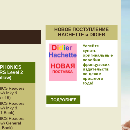
НОВОЕ ПОСТУПЛЕНИЕ
HACHETTE и DIDIER
Успейте
купить
оригинальные
пособия
французских
 PHONICS
издательств
S Level 2
по ценам
ellow)
прошлого
года!
ICS Readers
ow) Inky &
 of 6)
ПОДРОБНЕЕ
ICS Readers
ow) Inky &
 1 Book)
ICS Readers
low) General
 1 Book)