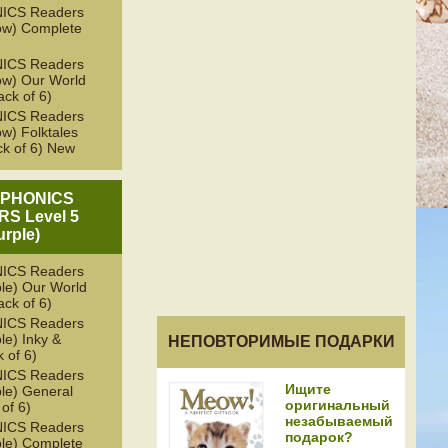
ICS Readers
low) Complete
ICS Readers
low) Our World
ack of 6)
ICS Readers
ow) Folktales
k of 6) New
 PHONICS
S Level 5
urple)
ICS Readers
ple) Our World
ack of 6)
ICS Readers
le) Inky &
НЕПОВТОРИМЫЕ ПОДАРКИ
 of 6)
ICS Readers
Ищите
ple) General
оригинальный
 of 6)
незабываемый
ICS Readers
подарок?
ple) Complete