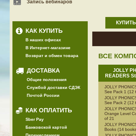
Запись вебинаров
КУПИТЬ
КАК КУПИТЬ
В наших офисах
В Интернет-магазине
ВСЕ КОМП
Возврат и обмен товара
ДОСТАВКА
JOLLY P
READERS Sta
Общие положения
JOLLY PHONICS
Службой доставки СДЭК
See Pack 1 (12 t
Почтой России
JOLLY PHONICS
See Pack 2 (12 t
JOLLY PHONICS
КАК ОПЛАТИТЬ
Orange Level C
of 21
Sber Pay
JOLLY PHONICS 
Банковской картой
Books (14 book
Перечислением
JOLLY PHONICS