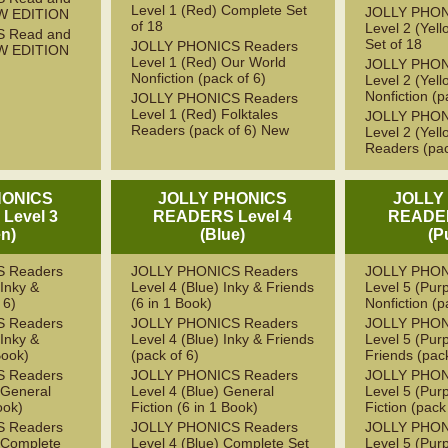
Level 1 (Red) Complete Set
JOLLY PHON
EW EDITION
of 18
Level 2 (Yel
 Read and
Set of 18
JOLLY PHONICS Readers
EW EDITION
Level 1 (Red) Our World
JOLLY PHON
Nonfiction (pack of 6)
Level 2 (Yel
Nonfiction (p
JOLLY PHONICS Readers
Level 1 (Red) Folktales
JOLLY PHON
Readers (pack of 6) New
Level 2 (Yell
Readers (pac
HONICS
JOLLY PHONICS
JOLLY
Level 3
READERS Level 4
READER
en)
(Blue)
(P
 Readers
JOLLY PHONICS Readers
JOLLY PHON
Inky &
Level 4 (Blue) Inky & Friends
Level 5 (Pur
 6)
(6 in 1 Book)
Nonfiction (p
 Readers
JOLLY PHONICS Readers
JOLLY PHON
Inky &
Level 4 (Blue) Inky & Friends
Level 5 (Purp
Book)
(pack of 6)
Friends (pack
 Readers
JOLLY PHONICS Readers
JOLLY PHON
 General
Level 4 (Blue) General
Level 5 (Pur
ook)
Fiction (6 in 1 Book)
Fiction (pack
 Readers
JOLLY PHONICS Readers
JOLLY PHON
 Complete
Level 4 (Blue) Complete Set
Level 5 (Pur