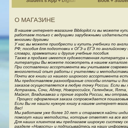
Student's App + Digital
Book + Stude
Student's Book Pack
О МАГАЗИНЕ
В нашем интернет-магазине Bibliopilot.ru вы можете ку
работаем только с ведущими зарубежными издательствами, т
многими другими
У нас вы можете приобрести и купить учебники по англ
РФ; пособия для подготовки к ОГЭ и ЕГЭ по английскому
словари, грамматики и другие учебные пособия.
Также в продаже имеется художественная литература на
литературы Вы можете посмотреть в нашем каталоге
При составлении ассортимента мы учитываем современ
многолетний опыт работы с учителями и методистами, 
Почти все книги из нашего широкого ассортимента есть
Мы предоставляем разнообразные способы оплаты и дост
заказов осуществляется в любую точку России.
Если вы 
Астрахань, Сочи, Адлер, Новороссийск, Геленджик, Ялта
Майкоп, Владикавказ и прочие города России, мы отправ
Процесс оформления заказа сопровождается пошаговым
Если Вы не нашли нужную книгу в нашем интернет-мага
Вас!
Мы работаем уже более 10 лет и стараемся найти индив
помогут наши методисты, которые ответят на все воп
Для наших клиентов мы предлагаем широкую систему ски
разделе «Новости» и подписывайтесь на нашу информац