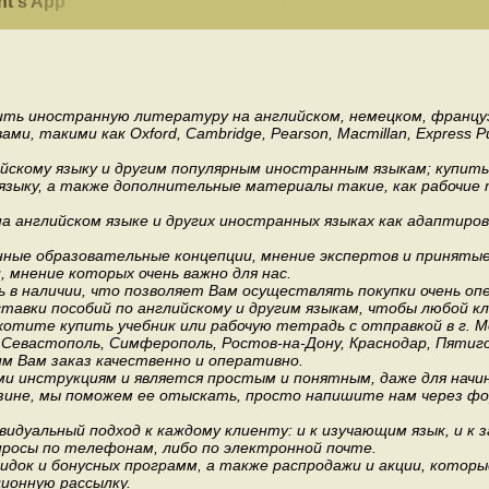
nt's App
пить иностранную литературу на английском, немецком, француз
акими как Oxford, Cambridge, Pearson, Macmillan, Express Publishi
ийскому языку и другим популярным иностранным языкам; купит
 языку, а также дополнительные материалы такие, как рабочие т
 английском языке и других иностранных языках как адаптиров
.
ные образовательные концепции, мнение экспертов и приняты
мнение которых очень важно для нас.
 в наличии, что позволяет Вам осуществлять покупки очень оп
авки пособий по английскому и другим языкам, чтобы любой к
хотите купить учебник или рабочую тетрадь с отправкой в г. 
, Севастополь, Симферополь, Ростов-на-Дону, Краснодар, Пятиго
им Вам заказ качественно и оперативно.
и инструкциям и является простым и понятным, даже для нач
зине, мы поможем ее отыскать, просто напишите нам через фор
идуальный подход к каждому клиенту: и к изучающим язык, и к 
росы по телефонам, либо по электронной почте.
док и бонусных программ, а также распродажи и акции, которы
ионную рассылку.