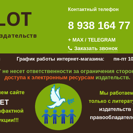
LOT
Контактный телефон
8 938 164 77
здательств
+ MAX / TELEGRAM
Заказать звонок
u
График работы интернет-магазина:
пн-пт 10
 не несет ответственности за ограничения стор
доступа к электронным ресурсам
издательств.