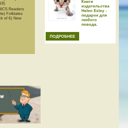
Книги
18)
издательства
ICS Readers
Helen Exley -
le) Folktales
подарок для
k of 6) New
любого
повода.
ПОДРОБНЕЕ