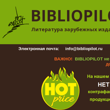
BIBLIOPI
Литература зарубежных изд
Электронная почта:
info@bibliopilot.ru
Гр
ВАЖНО!
BIBLIOPILOT не
д