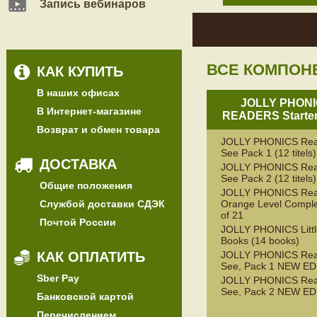
Запись вебинаров
ВСЕ КОМПОН
КАК КУПИТЬ
В наших офисах
JOLLY PHON
В Интернет-магазине
READERS Starter
Возврат и обмен товара
JOLLY PHONICS Rea
See Pack 1 (12 titels)
ДОСТАВКА
JOLLY PHONICS Rea
See Pack 2 (12 titels)
Общие положения
JOLLY PHONICS Rea
Службой доставки СДЭК
Orange Level Comple
of 21
Почтой России
JOLLY PHONICS Litt
Books (14 books)
КАК ОПЛАТИТЬ
JOLLY PHONICS Rea
See, Pack 1 NEW ED
Sber Pay
JOLLY PHONICS Rea
See, Pack 2 NEW ED
Банковской картой
Перечислением