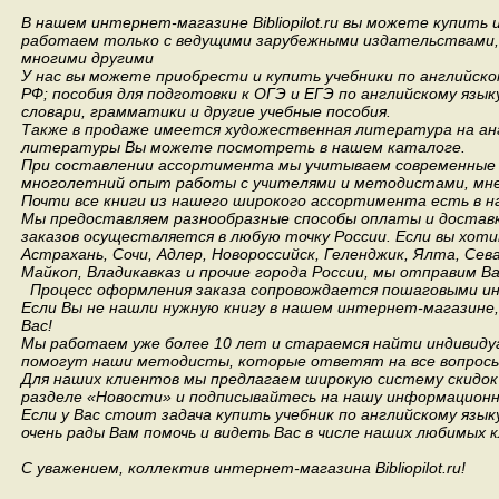
В нашем интернет-магазине Bibliopilot.ru вы можете купить
работаем только с ведущими зарубежными издательствами, такими
многими другими
У нас вы можете приобрести и купить учебники по английск
РФ; пособия для подготовки к ОГЭ и ЕГЭ по английскому язык
словари, грамматики и другие учебные пособия.
Также в продаже имеется художественная литература на анг
литературы Вы можете посмотреть в нашем каталоге.
При составлении ассортимента мы учитываем современные 
многолетний опыт работы с учителями и методистами, мнен
Почти все книги из нашего широкого ассортимента есть в н
Мы предоставляем разнообразные способы оплаты и доставки
заказов осуществляется в любую точку России.
Если вы хоти
Астрахань, Сочи, Адлер, Новороссийск, Геленджик, Ялта, Сев
Майкоп, Владикавказ и прочие города России, мы отправим В
Процесс оформления заказа сопровождается пошаговыми ин
Если Вы не нашли нужную книгу в нашем интернет-магазине
Вас!
Мы работаем уже более 10 лет и стараемся найти индивидуа
помогут наши методисты, которые ответят на все вопросы
Для наших клиентов мы предлагаем широкую систему скидок 
разделе «Новости» и подписывайтесь на нашу информационн
Если у Вас стоит задача купить учебник по английскому язы
очень рады Вам помочь и видеть Вас в числе наших любимых 
С уважением, коллектив интернет-магазина Bibliopilot.ru!