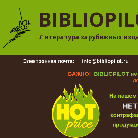
BIBLIOPI
Литература зарубежных изд
Электронная почта:
info@bibliopilot.ru
Гр
ВАЖНО!
BIBLIOPILOT не
д