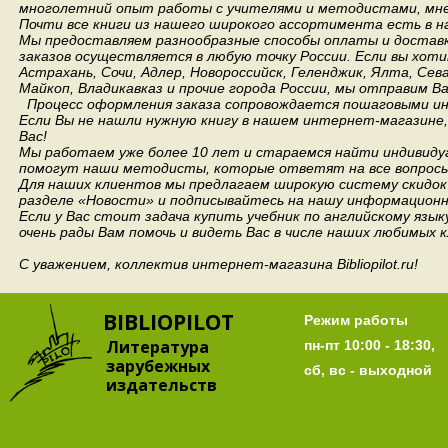
многолетний опыт работы с учителями и методистами, мнен
Почти все книги из нашего широкого ассортимента есть в н
Мы предоставляем разнообразные способы оплаты и доставки
заказов осуществляется в любую точку России.
Если вы хоти
Астрахань, Сочи, Адлер, Новороссийск, Геленджик, Ялта, Сев
Майкоп, Владикавказ и прочие города России, мы отправим В
Процесс оформления заказа сопровождается пошаговыми ин
Если Вы не нашли нужную книгу в нашем интернет-магазине
Вас!
Мы работаем уже более 10 лет и стараемся найти индивидуа
помогут наши методисты, которые ответят на все вопросы
Для наших клиентов мы предлагаем широкую систему скидок 
разделе «Новости» и подписывайтесь на нашу информационн
Если у Вас стоит задача купить учебник по английскому язы
очень рады Вам помочь и видеть Вас в числе наших любимых 
С уважением, коллектив интернет-магазина Bibliopilot.ru!
BIBLIOPILOT
Режим работы
Литература
пн-пт 10:00 - 18:30,
зарубежных
сб, вс - выходной
издательств