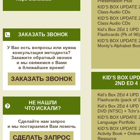
Presentation Plus
KID'S BOX UPDATE 
Class Audio CDs
KID'S BOX UPDATE 
Class Audio CDs
Kid's Box 2Ed 1 UPD
ЗАКАЗАТЬ ЗВОНОК
Flashcards (Pk of 96)
KID'S BOX UPDATE 
Monty's Alphabet Bo
У Вас есть вопросы или нужна
консультация методиста?
Закажите обратный звонок
и мы свяжемся с Вами
в ближайшее время!
KID'S BOX UP
ЗАКАЗАТЬ ЗВОНОК
2ND ED 4
Kid's Box 2Ed 4 UPD
Flashcards (pack of 
НЕ НАШЛИ
Kid's Box 2Ed 4 UPD 
ЧТО ИСКАЛИ?
DVD (NTSC) + Tchr's 
KID'S BOX UPDATE 
Сделайте нам запрос
Language Portfolio
и мы постараемся Вам помочь
KID'S BOX UPDATE 
Activity Book + Onlin
СДЕЛАТЬ ЗАПРОС
Resource