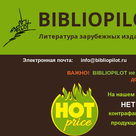
BIBLIOPI
Литература зарубежных изд
Электронная почта:
info@bibliopilot.ru
Гр
ВАЖНО!
BIBLIOPILOT не
д