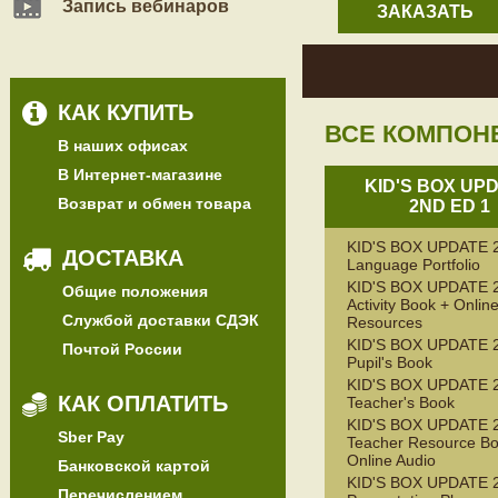
Запись вебинаров
ЗАКАЗАТЬ
КАК КУПИТЬ
ВСЕ КОМПОН
В наших офисах
В Интернет-магазине
KID'S BOX UP
Возврат и обмен товара
2ND ED 1
KID'S BOX UPDATE 
ДОСТАВКА
Language Portfolio
KID'S BOX UPDATE 
Общие положения
Activity Book + Onlin
Службой доставки СДЭК
Resources
KID'S BOX UPDATE 
Почтой России
Pupil's Book
KID'S BOX UPDATE 
КАК ОПЛАТИТЬ
Teacher's Book
KID'S BOX UPDATE 
Sber Pay
Teacher Resource Bo
Online Audio
Банковской картой
KID'S BOX UPDATE 
Перечислением