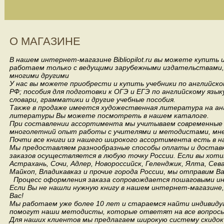
О МАГАЗИНЕ
В нашем интернет-магазине Bibliopilot.ru вы можете купить
работаем только с ведущими зарубежными издательствами, такими
многими другими
У нас вы можете приобрести и купить учебники по английск
РФ; пособия для подготовки к ОГЭ и ЕГЭ по английскому язык
словари, грамматики и другие учебные пособия.
Также в продаже имеется художественная литература на анг
литературы Вы можете посмотреть в нашем каталоге.
При составлении ассортимента мы учитываем современные 
многолетний опыт работы с учителями и методистами, мнен
Почти все книги из нашего широкого ассортимента есть в н
Мы предоставляем разнообразные способы оплаты и доставки
заказов осуществляется в любую точку России.
Если вы хоти
Астрахань, Сочи, Адлер, Новороссийск, Геленджик, Ялта, Сев
Майкоп, Владикавказ и прочие города России, мы отправим В
Процесс оформления заказа сопровождается пошаговыми ин
Если Вы не нашли нужную книгу в нашем интернет-магазине
Вас!
Мы работаем уже более 10 лет и стараемся найти индивидуа
помогут наши методисты, которые ответят на все вопросы
Для наших клиентов мы предлагаем широкую систему скидок 