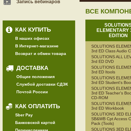
Запись вебинаров
ВСЕ КОМПОН
SOLUTION
КАК КУПИТЬ
ELEMENTARY 
EDITION
В наших офисах
В Интернет-магазине
SOLUTIONS ELEME
3rd ED Class Audio 
Возврат и обмен товара
SOLUTIONS ALL LE
3rd ED DVD
ДОСТАВКА
SOLUTIONS ELEME
3rd ED Itools
Общие положения
SOLUTIONS ELEME
3rd ED Student's Bo
Службой доставки СДЭК
SOLUTIONS ELEME
Почтой России
3rd ED Teacher's Bo
CD-ROM
SOLUTIONS ELEME
КАК ОПЛАТИТЬ
3rd ED Workbook
SOLUTIONS 3ED E
Sber Pay
SB&WB Cpt Access C
Банковской картой
Pack (Tools)
SOLUTIONS 3ED E
Перечислением