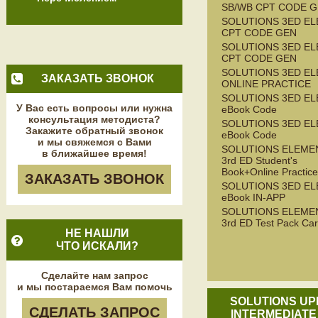
SB/WB CPT CODE G
SOLUTIONS 3ED EL
CPT CODE GEN
SOLUTIONS 3ED E
CPT CODE GEN
SOLUTIONS 3ED E
ЗАКАЗАТЬ ЗВОНОК
ONLINE PRACTICE
SOLUTIONS 3ED E
У Вас есть вопросы или нужна
eBook Code
консультация методиста?
SOLUTIONS 3ED EL
Закажите обратный звонок
eBook Code
и мы свяжемся с Вами
SOLUTIONS ELEME
в ближайшее время!
3rd ED Student's
Book+Online Practice
ЗАКАЗАТЬ ЗВОНОК
SOLUTIONS 3ED EL
eBook IN-APP
SOLUTIONS ELEME
3rd ED Test Pack Ca
НЕ НАШЛИ
ЧТО ИСКАЛИ?
Сделайте нам запрос
и мы постараемся Вам помочь
SOLUTIONS UP
СДЕЛАТЬ ЗАПРОС
INTERMEDIATE