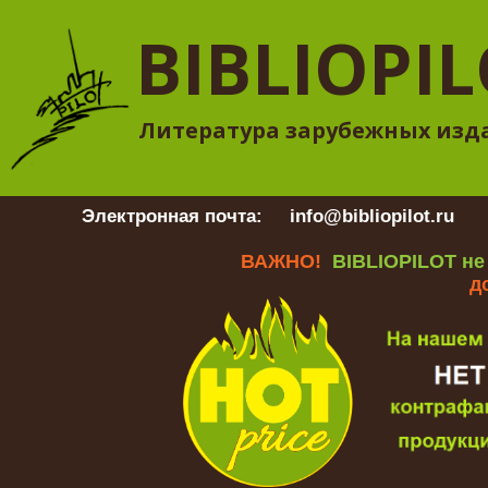
BIBLIOPI
Литература зарубежных изд
Электронная почта:
info@bibliopilot.ru
Гр
ВАЖНО!
BIBLIOPILOT не
д