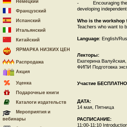
Немецкий
- Encouraging the chil
developing independent 
Французский
Who is the workshop 
Испанский
Teachers who want to bui
Итальянский
Language
: English/Ru
Китайский
ЯРМАРКА НИЗКИХ ЦЕН
Лекторы:
Екатерина Валуйская, 
Распродажа
ФИПИ Подготовка экс
Акция
Уценка
Участие БЕСПЛАТНО
Подарочные книги
ДАТА:
Каталоги издательств
14 мая, Пятница
Мероприятия и
РАСПИСАНИЕ:
вебинары
11:00-11:10 Introductio