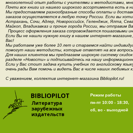
многолетний опыт работы с учителями и методистами, мнен
Почти все книги из нашего широкого ассортимента есть в н
Мы предоставляем разнообразные способы оплаты и доставки
заказов осуществляется в любую точку России.
Если вы хоти
Астрахань, Сочи, Адлер, Новороссийск, Геленджик, Ялта, Сев
Майкоп, Владикавказ и прочие города России, мы отправим В
Процесс оформления заказа сопровождается пошаговыми ин
Если Вы не нашли нужную книгу в нашем интернет-магазине
Вас!
Мы работаем уже более 10 лет и стараемся найти индивидуа
помогут наши методисты, которые ответят на все вопросы
Для наших клиентов мы предлагаем широкую систему скидок 
разделе «Новости» и подписывайтесь на нашу информационн
Если у Вас стоит задача купить учебник по английскому язы
очень рады Вам помочь и видеть Вас в числе наших любимых 
С уважением, коллектив интернет-магазина Bibliopilot.ru!
BIBLIOPILOT
Режим работы
Литература
пн-пт 10:00 - 18:30,
зарубежных
сб, вс - выходной
издательств