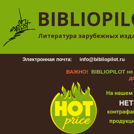
BIBLIOPI
Литература зарубежных изд
Электронная почта:
info@bibliopilot.ru
Гр
ВАЖНО!
BIBLIOPILOT не
д