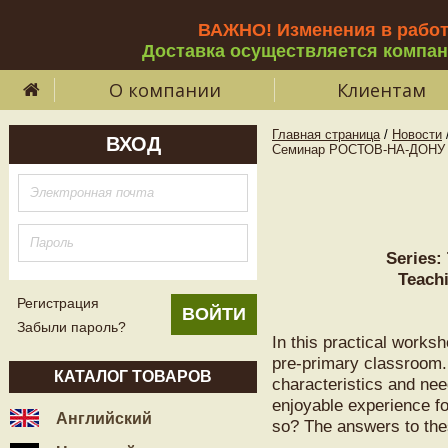
ВАЖНО! Изменения в рабо
Доставка осуществляется компа
О компании
Клиентам
Главная страница
/
Новости
ВХОД
Семинар РОСТОВ-НА-ДОНУ 09.0
Series:
Teachi
Регистрация
Забыли пароль?
In this practical works
pre-primary classroom.
КАТАЛОГ ТОВАРОВ
characteristics and nee
enjoyable experience f
Английский
so? The answers to thes