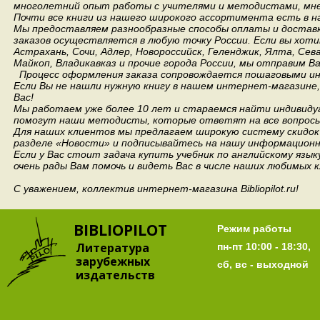
многолетний опыт работы с учителями и методистами, мнен
Почти все книги из нашего широкого ассортимента есть в н
Мы предоставляем разнообразные способы оплаты и доставки
заказов осуществляется в любую точку России.
Если вы хоти
Астрахань, Сочи, Адлер, Новороссийск, Геленджик, Ялта, Сев
Майкоп, Владикавказ и прочие города России, мы отправим В
Процесс оформления заказа сопровождается пошаговыми ин
Если Вы не нашли нужную книгу в нашем интернет-магазине
Вас!
Мы работаем уже более 10 лет и стараемся найти индивидуа
помогут наши методисты, которые ответят на все вопросы
Для наших клиентов мы предлагаем широкую систему скидок 
разделе «Новости» и подписывайтесь на нашу информационн
Если у Вас стоит задача купить учебник по английскому язы
очень рады Вам помочь и видеть Вас в числе наших любимых 
С уважением, коллектив интернет-магазина Bibliopilot.ru!
BIBLIOPILOT
Режим работы
Литература
пн-пт 10:00 - 18:30,
зарубежных
сб, вс - выходной
издательств