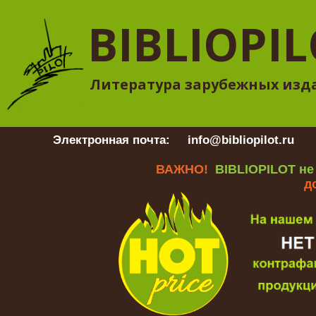
BIBLIOPI
Литература зарубежных изд
Электронная почта:
info@bibliopilot.ru
Гр
ВАЖНО!
BIBLIOPILOT не
д