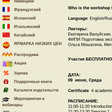
Немецкий
Who is the workshop 
Французский
Language
: English/Ru
Испанский
Итальянский
Лекторы:
Екатерина Валуйская, 
Китайский
ФИПИ Подготовка экс
ЯРМАРКА НИЗКИХ ЦЕН
Ольга Мошатина, Мет
Распродажа
Участие БЕСПЛАТНО
Акция
Уценка
ДАТА:
09 июня, Среда
Подарочные книги
Каталоги издательств
Сertificate
4 academi
Мероприятия и
РАСПИСАНИЕ:
вебинары
11:00-11:20 Introductio
11:20-12:20 Session 1