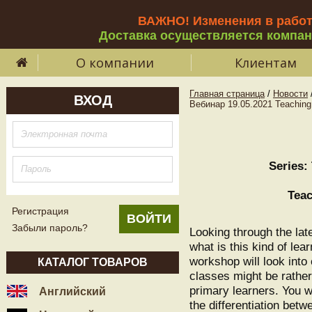
ВАЖНО! Изменения в рабо
Доставка осуществляется компа
О компании
Клиентам
Главная страница
/
Новости
ВХОД
Вебинар 19.05.2021 Teaching p
Series:
Teac
Регистрация
Забыли пароль?
Looking through the lat
what is this kind of lea
workshop will look into 
КАТАЛОГ ТОВАРОВ
classes might be rather
primary learners. You w
Английский
the differentiation bet