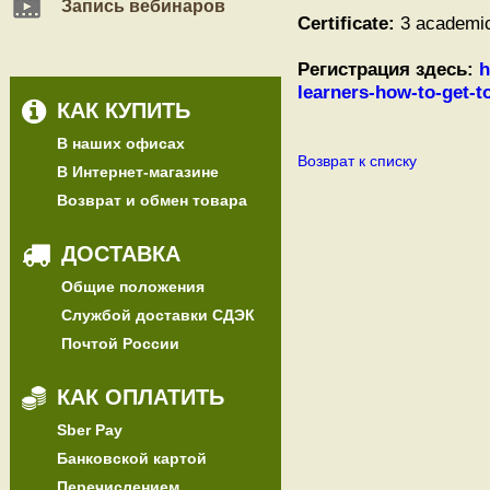
Запись вебинаров
Certificate:
3 academi
Регистрация здесь:
h
learners-how-to-get-to
КАК КУПИТЬ
В наших офисах
Возврат к списку
В Интернет-магазине
Возврат и обмен товара
ДОСТАВКА
Общие положения
Службой доставки СДЭК
Почтой России
КАК ОПЛАТИТЬ
Sber Pay
Банковской картой
Перечислением