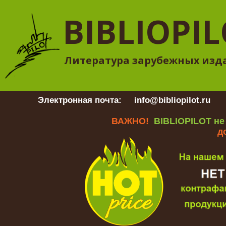
BIBLIOPI
Литература зарубежных изд
Электронная почта:
info@bibliopilot.ru
Гр
ВАЖНО!
BIBLIOPILOT не
д