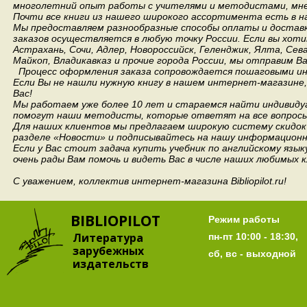
многолетний опыт работы с учителями и методистами, мнен
Почти все книги из нашего широкого ассортимента есть в н
Мы предоставляем разнообразные способы оплаты и доставки
заказов осуществляется в любую точку России.
Если вы хоти
Астрахань, Сочи, Адлер, Новороссийск, Геленджик, Ялта, Сев
Майкоп, Владикавказ и прочие города России, мы отправим В
Процесс оформления заказа сопровождается пошаговыми ин
Если Вы не нашли нужную книгу в нашем интернет-магазине
Вас!
Мы работаем уже более 10 лет и стараемся найти индивидуа
помогут наши методисты, которые ответят на все вопросы
Для наших клиентов мы предлагаем широкую систему скидок 
разделе «Новости» и подписывайтесь на нашу информационн
Если у Вас стоит задача купить учебник по английскому язы
очень рады Вам помочь и видеть Вас в числе наших любимых 
С уважением, коллектив интернет-магазина Bibliopilot.ru!
BIBLIOPILOT
Режим работы
Литература
пн-пт 10:00 - 18:30,
зарубежных
сб, вс - выходной
издательств