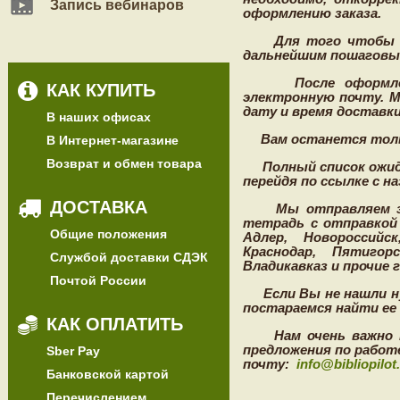
Запись вебинаров
оформлению заказа.
Для того чтобы офо
дальнейшим пошаговым
После оформления 
КАК КУПИТЬ
электронную почту. М
дату
и время
доставки
В наших офисах
Вам останется только
В Интернет-магазине
Возврат и обмен товара
Полный список ожида
перейдя по ссылке с н
ДОСТАВКА
Мы отправляем за
тетрадь с отправкой 
Общие положения
Адлер, Новороссийс
Краснодар, Пятигор
Службой доставки СДЭК
Владикавказ и прочие 
Почтой России
Если Вы не нашли нуж
постараемся найти ее 
КАК ОПЛАТИТЬ
Нам очень важно мне
предложения по работ
Sber Pay
почту:
info@bibliopilot
Банковской картой
Перечислением