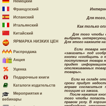
Немецкий
Французский
И
нтерн
Испанский
Для того,
Итальянский
Как только оп
Китайский
Для того чтобы сове
выбрать интересующий
ЯРМАРКА НИЗКИХ ЦЕН
Для этого нажмите на 
Если товара нет в 
Распродажа
«заказать» под изоб
кнопки «сообщить о п
Акция
поступления товара н
придет информацио
отслеживаемых товар
Уценка
товары».
Подарочные книги
Если на складе отсу
сроки придут недост
Каталоги издательств
вправе согласиться 
позицию из заказа.
Мероприятия и
После нажатия кнопки
того чтобы попасть 
вебинары
правом углу. В корзи
необходимо, откорре