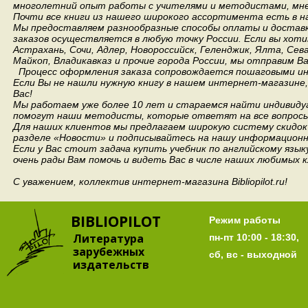
многолетний опыт работы с учителями и методистами, мнен
Почти все книги из нашего широкого ассортимента есть в н
Мы предоставляем разнообразные способы оплаты и доставки
заказов осуществляется в любую точку России.
Если вы хоти
Астрахань, Сочи, Адлер, Новороссийск, Геленджик, Ялта, Сев
Майкоп, Владикавказ и прочие города России, мы отправим В
Процесс оформления заказа сопровождается пошаговыми ин
Если Вы не нашли нужную книгу в нашем интернет-магазине
Вас!
Мы работаем уже более 10 лет и стараемся найти индивидуа
помогут наши методисты, которые ответят на все вопросы
Для наших клиентов мы предлагаем широкую систему скидок 
разделе «Новости» и подписывайтесь на нашу информационн
Если у Вас стоит задача купить учебник по английскому язы
очень рады Вам помочь и видеть Вас в числе наших любимых 
С уважением, коллектив интернет-магазина Bibliopilot.ru!
BIBLIOPILOT
Режим работы
Литература
пн-пт 10:00 - 18:30,
зарубежных
сб, вс - выходной
издательств