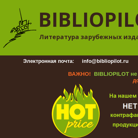
BIBLIOPI
Литература зарубежных изд
Электронная почта:
info@bibliopilot.ru
Гр
ВАЖНО!
BIBLIOPILOT не
д