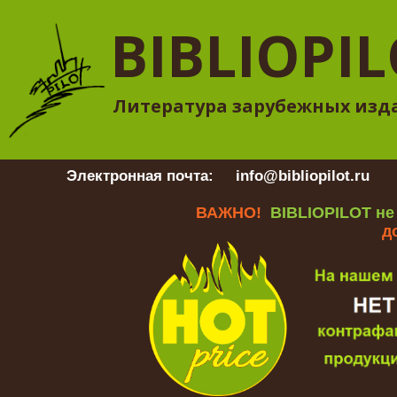
BIBLIOPI
Литература зарубежных изд
Электронная почта:
info@bibliopilot.ru
Гр
ВАЖНО!
BIBLIOPILOT не
д