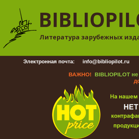
BIBLIOPI
Литература зарубежных изд
Электронная почта:
info@bibliopilot.ru
Гр
ВАЖНО!
BIBLIOPILOT не
д