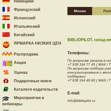
Немецкий
Французский
Москва
Рост
Испанский
Итальянский
Китайский
BIBLIOPILOT, склад и
ЯРМАРКА НИЗКИХ ЦЕН
Телефоны:
Распродажа
По вопросам заказов в и
Акция
+7 938 164 77 45 ( MAX /
По вопросам подбора уч
Уценка
консультирования и мет
поддержки:
+7 938 164 49 60 ( MAX /
Подарочные книги
Каталоги издательств
E-mail:
Мероприятия и
info@bibliopilot.ru
вебинары