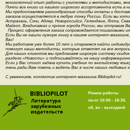
многолетний опыт работы с учителями и методистами, мнен
Почти все книги из нашего широкого ассортимента есть в н
Мы предоставляем разнообразные способы оплаты и доставки
заказов осуществляется в любую точку России.
Если вы хоти
Астрахань, Сочи, Адлер, Новороссийск, Геленджик, Ялта, Сев
Майкоп, Владикавказ и прочие города России, мы отправим В
Процесс оформления заказа сопровождается пошаговыми ин
Если Вы не нашли нужную книгу в нашем интернет-магазине
Вас!
Мы работаем уже более 10 лет и стараемся найти индивидуа
помогут наши методисты, которые ответят на все вопросы
Для наших клиентов мы предлагаем широкую систему скидок 
разделе «Новости» и подписывайтесь на нашу информационн
Если у Вас стоит задача купить учебник по английскому язы
очень рады Вам помочь и видеть Вас в числе наших любимых 
С уважением, коллектив интернет-магазина Bibliopilot.ru!
BIBLIOPILOT
Режим работы
Литература
пн-пт 10:00 - 18:30,
зарубежных
сб, вс - выходной
издательств