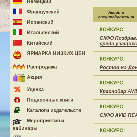
Немецкий
Французский
Акции и
спецпредложения
Испанский
КОНКУРС:
Итальянский
СКФО Поздрав
Китайский
среди учащихся
ЯРМАРКА НИЗКИХ ЦЕН
КОНКУРС:
Распродажа
Ростов-на-До
Акция
КОНКУРС:
Уценка
Краснодар AV
Подарочные книги
КОНКУРС:
Каталоги издательств
СКФО AVID RE
Мероприятия и
вебинары
КОНКУРС: