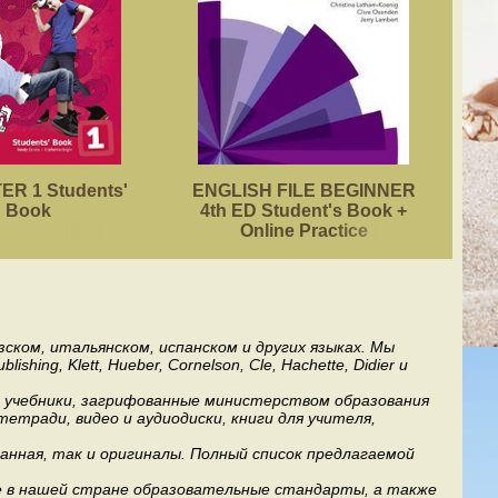
R 1 Students'
ENGLISH FILE BEGINNER
ACA
Book
4th ED Student's Book +
Online Practice
ском, итальянском, испанском и других языках. Мы
ng, Klett, Hueber, Cornelson, Cle, Hachette, Didier и
ь учебники, загрифованные министерством образования
етради, видео и аудиодиски, книги для учителя,
анная, так и оригиналы. Полный список предлагаемой
е в нашей стране образовательные стандарты, а также