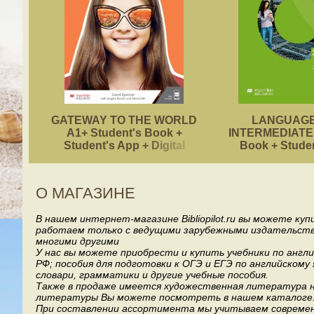
GATEWAY TO THE WORLD
LANGUAGE
A1+ Student's Book +
INTERMEDIATE 
Student's App + Digital
Book + Stude
Student's Book Pack
О МАГАЗИНЕ
В нашем интернет-магазине Bibliopilot.ru вы можете ку
работаем только с ведущими зарубежными издательствами, т
многими другими
У нас вы можете приобрести и купить учебники по англ
РФ; пособия для подготовки к ОГЭ и ЕГЭ по английскому
словари, грамматики и другие учебные пособия.
Также в продаже имеется художественная литература на
литературы Вы можете посмотреть в нашем каталоге
При составлении ассортимента мы учитываем современ