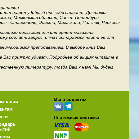
еративно.
лиент нашел удобный для себя вариант. Доставка
Москва, Московская область, Санкт-Петербург,
рск, Ставрополь, Элиста, Махачкала, Нальчик, Черкесск,
инающего пользователя интернет-магазина.
му сделать запрос, и мы постараемся найти ее для
занимающимся преподаванием. В выборе книг Вам
е Вас приятно удивят. Подробнее об акциях читайте в
дожественную литературу, тогда Вам к нам! Мы будем
Мы в соцсетях
омпании
ентам
дки
Платежные системы
ендарь
ытий
ости