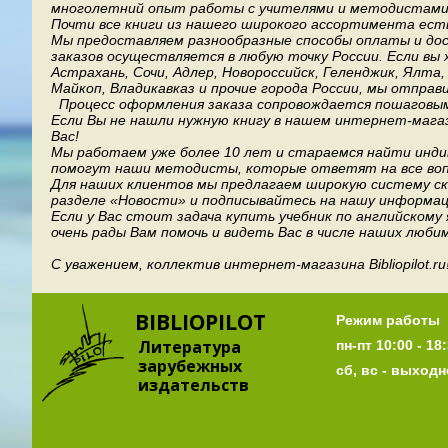
многолетний опыт работы с учителями и методистами, 
Почти все книги из нашего широкого ассортимента есть
Мы предоставляем разнообразные способы оплаты и дост
заказов осуществляется в любую точку России.
Если вы 
Астрахань, Сочи, Адлер, Новороссийск, Геленджик, Ялта
Майкоп, Владикавказ и прочие города России, мы отправ
Процесс оформления заказа сопровождается пошаговым
Если Вы не нашли нужную книгу в нашем интернет-мага
Вас!
Мы работаем уже более 10 лет и стараемся найти индив
помогут наши методисты, которые ответят на все воп
Для наших клиентов мы предлагаем широкую систему ски
разделе «Новости» и подписывайтесь на нашу информац
Если у Вас стоит задача купить учебник по английскому
очень рады Вам помочь и видеть Вас в числе наших люби
С уважением, коллектив интернет-магазина Bibliopilot.ru
BIBLIOPILOT
Режим работы
Литература
пн-пт 10:00 - 18:
зарубежных
сб, вс - выход
издательств