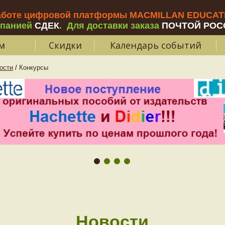
аботе цифровой платформы MACMILLAN EDUCATIO
мпанией
СДЕК
.
Для доставки заказа
ПОЧТОЙ РОС
м
Скидки
Календарь событий
ости
/
Конкурсы
Новости