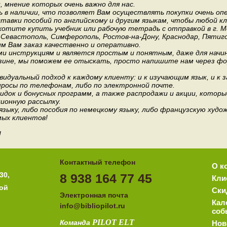
мнение которых очень важно для нас.
 в наличии, что позволяет Вам осуществлять покупки очень оп
авки пособий по английскому и другим языкам, чтобы любой к
хотите купить учебник или рабочую тетрадь с отправкой в г. 
, Севастополь, Симферополь, Ростов-на-Дону, Краснодар, Пятиго
им Вам заказ качественно и оперативно.
и инструкциям и является простым и понятным, даже для нач
зине, мы поможем ее отыскать, просто напишите нам через фор
идуальный подход к каждому клиенту: и к изучающим язык, и к 
росы по телефонам, либо по электронной почте.
док и бонусных программ, а также распродажи и акции, которы
ионную рассылку.
 языку, либо пособия по немецкому языку, либо французскую ху
мых клиентов!
!
Контактный телефон
О к
30,
8 938 164 77 45
Кли
ной
Ски
Электронная почта
Кал
i
nfo@bibliopilot.ru
соб
PILOT
ELT
Команда
Нов