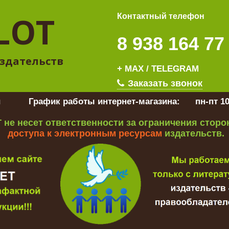
LOT
Контактный телефон
8 938 164 77
здательств
+ MAX / TELEGRAM
Заказать звонок
u
График работы интернет-магазина:
пн-пт 10
 не несет ответственности за ограничения стор
доступа к электронным ресурсам
издательств.