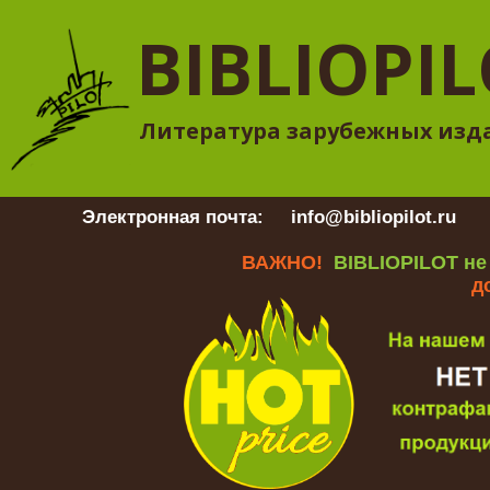
BIBLIOPI
Литература зарубежных изд
Электронная почта:
info@bibliopilot.ru
Гр
ВАЖНО!
BIBLIOPILOT не
д