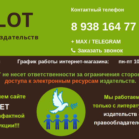
LOT
Контактный телефон
8 938 164 77
здательств
+ MAX / TELEGRAM
Заказать звонок
u
График работы интернет-магазина:
пн-пт 10
 не несет ответственности за ограничения стор
доступа к электронным ресурсам
издательств.