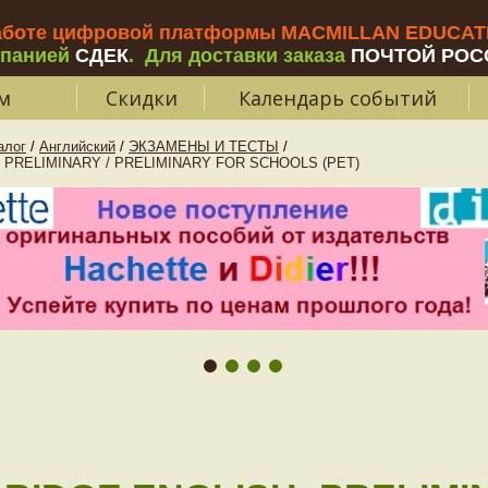
аботе цифровой платформы MACMILLAN EDUCATIO
мпанией
СДЕК
.
Для доставки заказа
ПОЧТОЙ РОС
м
Скидки
Календарь событий
алог
/
Английский
/
ЭКЗАМЕНЫ И ТЕСТЫ
/
 PRELIMINARY / PRELIMINARY FOR SCHOOLS (PET)