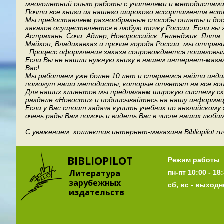
многолетний опыт работы с учителями и методистами, 
Почти все книги из нашего широкого ассортимента есть
Мы предоставляем разнообразные способы оплаты и дост
заказов осуществляется в любую точку России.
Если вы 
Астрахань, Сочи, Адлер, Новороссийск, Геленджик, Ялта
Майкоп, Владикавказ и прочие города России, мы отправ
Процесс оформления заказа сопровождается пошаговым
Если Вы не нашли нужную книгу в нашем интернет-мага
Вас!
Мы работаем уже более 10 лет и стараемся найти индив
помогут наши методисты, которые ответят на все воп
Для наших клиентов мы предлагаем широкую систему ски
разделе «Новости» и подписывайтесь на нашу информац
Если у Вас стоит задача купить учебник по английскому
очень рады Вам помочь и видеть Вас в числе наших люби
С уважением, коллектив интернет-магазина Bibliopilot.ru
BIBLIOPILOT
Режим работы
Литература
пн-пт 10:00 - 18:
зарубежных
сб, вс - выход
издательств