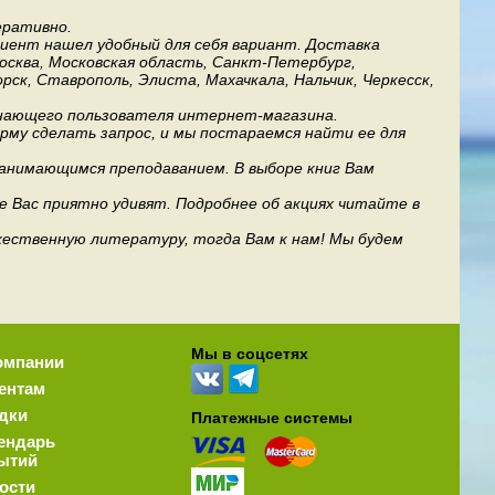
еративно.
лиент нашел удобный для себя вариант. Доставка
Москва, Московская область, Санкт-Петербург,
рск, Ставрополь, Элиста, Махачкала, Нальчик, Черкесск,
инающего пользователя интернет-магазина.
му сделать запрос, и мы постараемся найти ее для
занимающимся преподаванием. В выборе книг Вам
е Вас приятно удивят. Подробнее об акциях читайте в
дожественную литературу, тогда Вам к нам! Мы будем
Мы в соцсетях
омпании
ентам
дки
Платежные системы
ендарь
ытий
ости