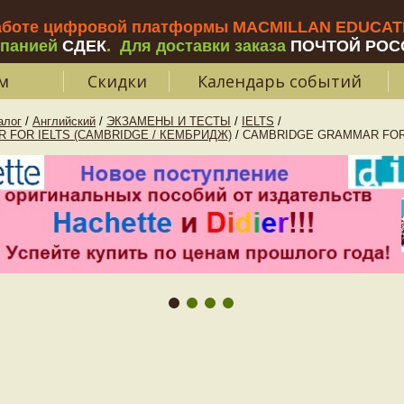
аботе цифровой платформы MACMILLAN EDUCATIO
мпанией
СДЕК
.
Для доставки заказа
ПОЧТОЙ РОС
м
Скидки
Календарь событий
алог
/
Английский
/
ЭКЗАМЕНЫ И ТЕСТЫ
/
IELTS
/
 FOR IELTS (CAMBRIDGE / КЕМБРИДЖ)
/
CAMBRIDGE GRAMMAR FOR