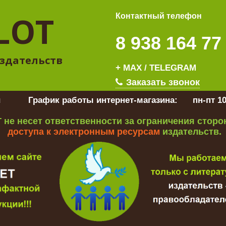
LOT
Контактный телефон
8 938 164 77
здательств
+ MAX / TELEGRAM
Заказать звонок
u
График работы интернет-магазина:
пн-пт 10
 не несет ответственности за ограничения стор
доступа к электронным ресурсам
издательств.