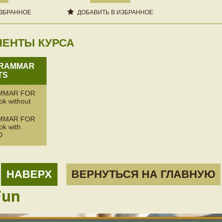
ИЗБРАННОЕ
ДОБАВИТЬ В ИЗБРАННОЕ
НЕНТЫ КУРСА
GRAMMAR
TS
MMAR FOR
ok without
MMAR FOR
ok with
D
НАВЕРХ
ВЕРНУТЬСЯ НА ГЛАВНУЮ
Fun