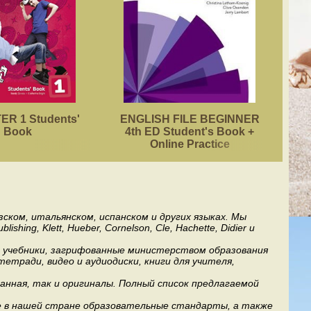
R 1 Students'
ENGLISH FILE BEGINNER
ACA
Book
4th ED Student's Book +
Online Practice
ском, итальянском, испанском и других языках. Мы
ng, Klett, Hueber, Cornelson, Cle, Hachette, Didier и
ь учебники, загрифованные министерством образования
етради, видео и аудиодиски, книги для учителя,
анная, так и оригиналы. Полный список предлагаемой
е в нашей стране образовательные стандарты, а также