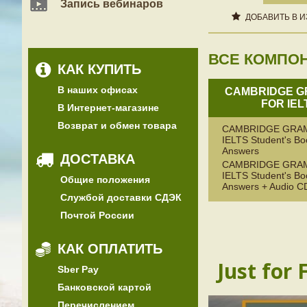
Запись вебинаров
ДОБАВИТЬ В 
ВСЕ КОМПО
КАК КУПИТЬ
В наших офисах
CAMBRIDGE 
FOR IEL
В Интернет-магазине
Возврат и обмен товара
CAMBRIDGE GRA
IELTS Student's Bo
Answers
ДОСТАВКА
CAMBRIDGE GRA
IELTS Student's Bo
Общие положения
Answers + Audio C
Службой доставки СДЭК
Почтой России
КАК ОПЛАТИТЬ
Just for 
Sber Pay
Банковской картой
Перечислением