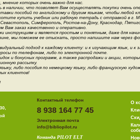
мнение которых очень важно для нас.
 в наличии, что позволяет Вам осуществлять покупки очень оп
авки пособий по английскому и другим языкам, чтобы любой к
хотите купить учебник или рабочую тетрадь с отправкой в г. 
, Севастополь, Симферополь, Ростов-на-Дону, Краснодар, Пятиго
им Вам заказ качественно и оперативно.
и инструкциям и является простым и понятным, даже для нач
зине, мы поможем ее отыскать, просто напишите нам через фор
идуальный подход к каждому клиенту: и к изучающим язык, и к 
росы по телефонам, либо по электронной почте.
док и бонусных программ, а также распродажи и акции, которы
ионную рассылку.
 языку, либо пособия по немецкому языку, либо французскую ху
мых клиентов!
!
Контактный телефон
О к
30,
8 938 164 77 45
Кли
ной
Ски
Электронная почта
Кал
i
nfo@bibliopilot.ru
соб
PILOT
ELT
Команда
Нов