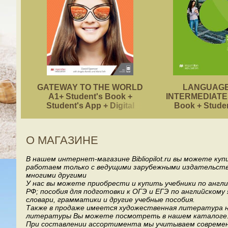
GATEWAY TO THE WORLD
LANGUAGE
A1+ Student's Book +
INTERMEDIATE 
Student's App + Digital
Book + Stude
Student's Book Pack
О МАГАЗИНЕ
В нашем интернет-магазине Bibliopilot.ru вы можете ку
работаем только с ведущими зарубежными издательствами, т
многими другими
У нас вы можете приобрести и купить учебники по англ
РФ; пособия для подготовки к ОГЭ и ЕГЭ по английскому
словари, грамматики и другие учебные пособия.
Также в продаже имеется художественная литература на
литературы Вы можете посмотреть в нашем каталоге
При составлении ассортимента мы учитываем современ