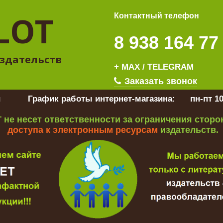
LOT
Контактный телефон
8 938 164 77
здательств
+ MAX / TELEGRAM
Заказать звонок
u
График работы интернет-магазина:
пн-пт 10
 не несет ответственности за ограничения стор
доступа к электронным ресурсам
издательств.