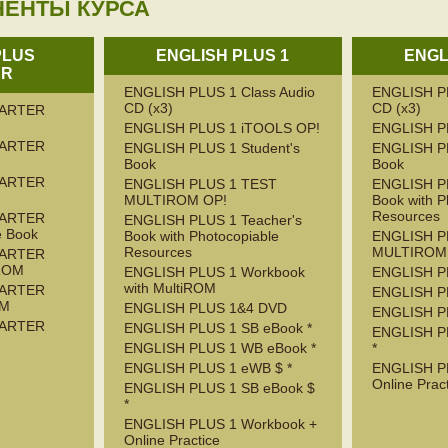
НЕНТЫ КУРСА
PLUS
ENGLISH PLUS 1
ENGL
ER
ENGLISH PLUS 1 Class Audio
ENGLISH PL
CD (x3)
CD (x3)
TARTER
ENGLISH PLUS 1 iTOOLS OP!
ENGLISH P
TARTER
ENGLISH PLUS 1 Student's
ENGLISH PL
Book
Book
TARTER
ENGLISH PLUS 1 TEST
ENGLISH PL
MULTIROM OP!
Book with P
Resources
TARTER
ENGLISH PLUS 1 Teacher's
e Book
Book with Photocopiable
ENGLISH P
Resources
MULTIROM
TARTER
-ROM
ENGLISH PLUS 1 Workbook
ENGLISH PL
with MultiROM
TARTER
ENGLISH P
OM
ENGLISH PLUS 1&4 DVD
ENGLISH P
TARTER
ENGLISH PLUS 1 SB eBook *
ENGLISH P
ENGLISH PLUS 1 WB eBook *
*
ENGLISH PLUS 1 eWB $ *
ENGLISH P
Online Prac
ENGLISH PLUS 1 SB eBook $
*
ENGLISH PLUS 1 Workbook +
Online Practice