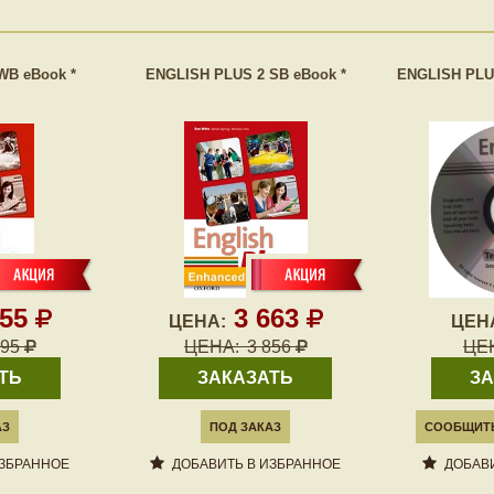
WB eBook *
ENGLISH PLUS 2 SB eBook *
ENGLISH PLU
655
3 663
ЦЕНА:
ЦЕН
795
ЦЕНА:
3 856
ЦЕ
ТЬ
ЗАКАЗАТЬ
ЗА
АЗ
ПОД ЗАКАЗ
СООБЩИТЬ
ИЗБРАННОЕ
ДОБАВИТЬ В ИЗБРАННОЕ
ДОБАВИ