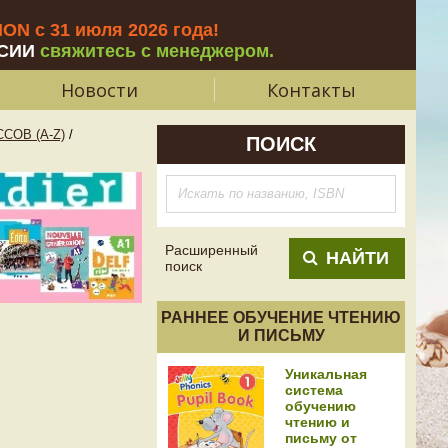
N с 31 июля 2026 года
!
СИИ
свяжитесь с менеджером.
Новости
Контакты
СОВ (A-Z)
/
ПОИСК
Расширенный
НАЙТИ
поиск
РАННЕЕ ОБУЧЕНИЕ ЧТЕНИЮ
И ПИСЬМУ
Уникальная
система
обучению
чтению и
письму от