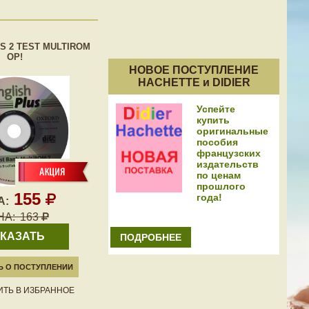
S 2 TEST MULTIROM
OP!
НОВОЕ ПОСТУПЛЕНИЕ
HACHETTE и DIDIER
Успейте
купить
оригинальные
пособия
французских
издательств
по ценам
прошлого
155
года!
А:
НА:
163
КАЗАТЬ
ПОДРОБНЕЕ
 О ПОСТУПЛЕНИИ
ТЬ В ИЗБРАННОЕ