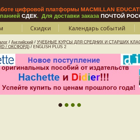
аботе цифровой платформы MACMILLAN EDUCATIO
мпанией
СДЕК
.
Для доставки заказа
ПОЧТОЙ РОС
м
Скидки
Календарь событий
алог
/
Английский
/
УЧЕБНЫЕ КУРСЫ ДЛЯ СРЕДНИХ И СТАРШИХ КЛАС
RD / ОКСФОРД)
/
ENGLISH PLUS 2