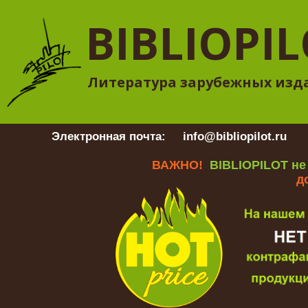
BIBLIOPI
Литература зарубежных изд
Электронная почта:
info@bibliopilot.ru
Гр
ВАЖНО!
BIBLIOPILOT не
д