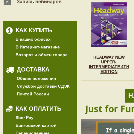
Запись вебинаров
КАК КУПИТЬ
В наших офисах
В Интернет-магазине
Возврат и обмен товара
HEADWAY NEW
UPPER-
INTERMEDIATE 4TH
ДОСТАВКА
EDITION
Общие положения
Службой доставки СДЭК
Почтой России
Н
Just for Fu
КАК ОПЛАТИТЬ
Sber Pay
Банковской картой
Перечислением