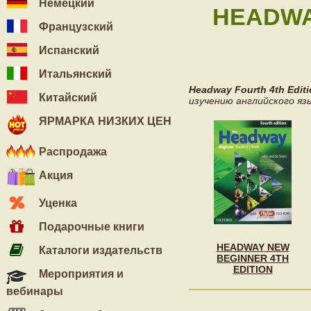
Немецкий
HEADWAY
Французский
Испанский
Итальянский
Headway Fourth 4th Edit
Китайский
изучению английского яз
ЯРМАРКА НИЗКИХ ЦЕН
Распродажа
Акция
Уценка
Подарочные книги
HEADWAY NEW
Каталоги издательств
BEGINNER 4TH
EDITION
Мероприятия и
вебинары