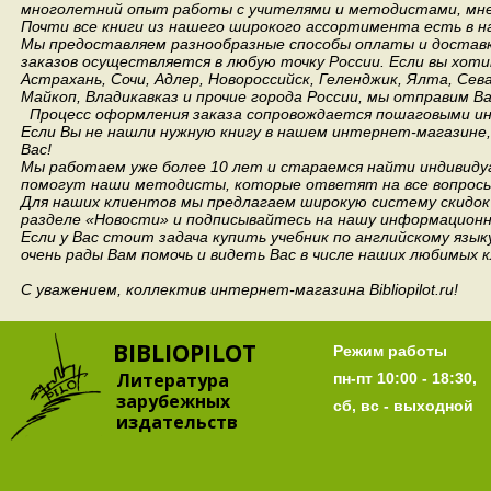
многолетний опыт работы с учителями и методистами, мнен
Почти все книги из нашего широкого ассортимента есть в н
Мы предоставляем разнообразные способы оплаты и доставки
заказов осуществляется в любую точку России.
Если вы хоти
Астрахань, Сочи, Адлер, Новороссийск, Геленджик, Ялта, Сев
Майкоп, Владикавказ и прочие города России, мы отправим В
Процесс оформления заказа сопровождается пошаговыми ин
Если Вы не нашли нужную книгу в нашем интернет-магазине
Вас!
Мы работаем уже более 10 лет и стараемся найти индивидуа
помогут наши методисты, которые ответят на все вопросы
Для наших клиентов мы предлагаем широкую систему скидок 
разделе «Новости» и подписывайтесь на нашу информационн
Если у Вас стоит задача купить учебник по английскому язы
очень рады Вам помочь и видеть Вас в числе наших любимых 
С уважением, коллектив интернет-магазина Bibliopilot.ru!
BIBLIOPILOT
Режим работы
Литература
пн-пт 10:00 - 18:30,
зарубежных
сб, вс - выходной
издательств