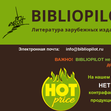
BIBLIOPI
Литература зарубежных изд
Электронная почта:
info@bibliopilot.ru
Гр
ВАЖНО!
BIBLIOPILOT не
д