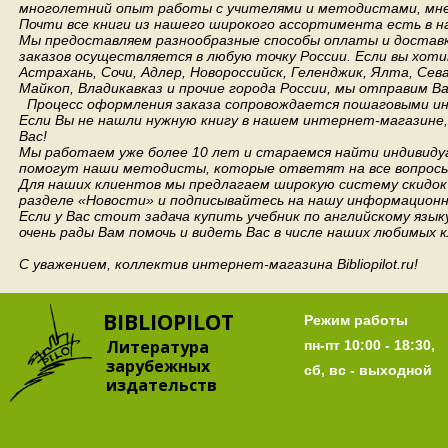
многолетний опыт работы с учителями и методистами, мнен
Почти все книги из нашего широкого ассортимента есть в н
Мы предоставляем разнообразные способы оплаты и доставки
заказов осуществляется в любую точку России.
Если вы хоти
Астрахань, Сочи, Адлер, Новороссийск, Геленджик, Ялта, Сев
Майкоп, Владикавказ и прочие города России, мы отправим В
Процесс оформления заказа сопровождается пошаговыми ин
Если Вы не нашли нужную книгу в нашем интернет-магазине
Вас!
Мы работаем уже более 10 лет и стараемся найти индивидуа
помогут наши методисты, которые ответят на все вопросы
Для наших клиентов мы предлагаем широкую систему скидок 
разделе «Новости» и подписывайтесь на нашу информационн
Если у Вас стоит задача купить учебник по английскому язы
очень рады Вам помочь и видеть Вас в числе наших любимых 
С уважением, коллектив интернет-магазина Bibliopilot.ru!
BIBLIOPILOT
Режим работы
Литература
пн-пт 10:00 - 18:30,
зарубежных
сб, вс - выходной
издательств