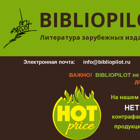
BIBLIOPI
Литература зарубежных изд
Электронная почта:
info@bibliopilot.ru
Гр
ВАЖНО!
BIBLIOPILOT не
д