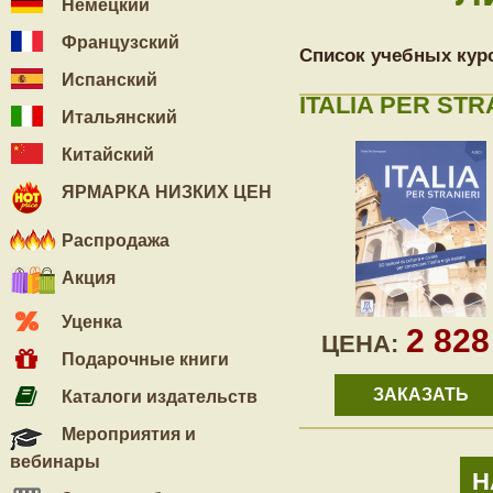
Немецкий
Французский
Список учебных кур
Испанский
ITALIA PER STR
Итальянский
Китайский
ЯРМАРКА НИЗКИХ ЦЕН
Распродажа
Акция
Уценка
2 82
ЦЕНА:
Подарочные книги
ЗАКАЗАТЬ
Каталоги издательств
Мероприятия и
вебинары
Н