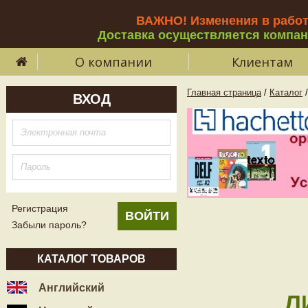
ВАЖНО! Изменения в рабо
Доставка осуществляется компа
О компании
Клиентам
Главная страница
/
Каталог
/
ВХОД
Регистрация
Забыли пароль?
КАТАЛОГ ТОВАРОВ
Английский
Л