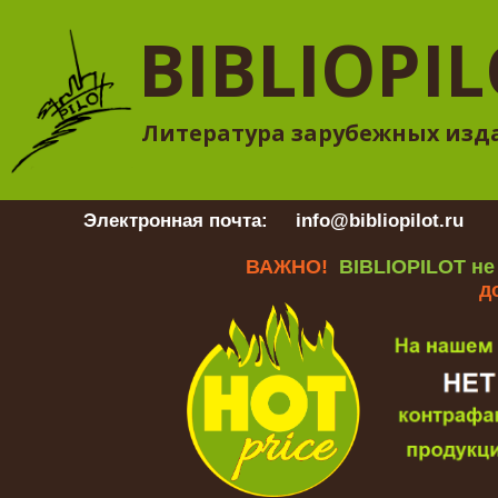
BIBLIOPI
Литература зарубежных изд
Электронная почта:
info@bibliopilot.ru
Гр
ВАЖНО!
BIBLIOPILOT не
д