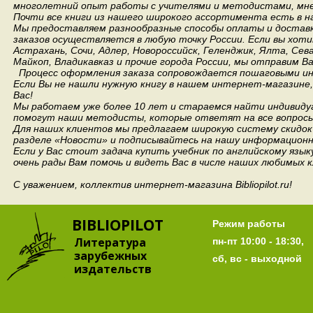
многолетний опыт работы с учителями и методистами, мнен
Почти все книги из нашего широкого ассортимента есть в н
Мы предоставляем разнообразные способы оплаты и доставки
заказов осуществляется в любую точку России.
Если вы хоти
Астрахань, Сочи, Адлер, Новороссийск, Геленджик, Ялта, Сев
Майкоп, Владикавказ и прочие города России, мы отправим В
Процесс оформления заказа сопровождается пошаговыми ин
Если Вы не нашли нужную книгу в нашем интернет-магазине
Вас!
Мы работаем уже более 10 лет и стараемся найти индивидуа
помогут наши методисты, которые ответят на все вопросы
Для наших клиентов мы предлагаем широкую систему скидок 
разделе «Новости» и подписывайтесь на нашу информационн
Если у Вас стоит задача купить учебник по английскому язы
очень рады Вам помочь и видеть Вас в числе наших любимых 
С уважением, коллектив интернет-магазина Bibliopilot.ru!
BIBLIOPILOT
Режим работы
Литература
пн-пт 10:00 - 18:30,
зарубежных
сб, вс - выходной
издательств