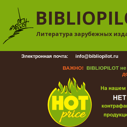
BIBLIOPI
Литература зарубежных изд
Электронная почта:
info@bibliopilot.ru
Гр
ВАЖНО!
BIBLIOPILOT не
д