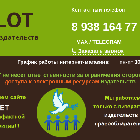
LOT
Контактный телефон
8 938 164 77
здательств
+ MAX / TELEGRAM
Заказать звонок
u
График работы интернет-магазина:
пн-пт 10
 не несет ответственности за ограничения стор
доступа к электронным ресурсам
издательств.