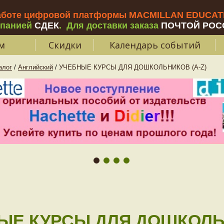
аботе цифровой платформы MACMILLAN EDUCATIO
мпанией
СДЕК
.
Для доставки заказа
ПОЧТОЙ РОС
м
Скидки
Календарь событий
алог
/
Английский
/
УЧЕБНЫЕ КУРСЫ ДЛЯ ДОШКОЛЬНИКОВ (A-Z)
ЫЕ КУРСЫ ДЛЯ ДОШКОЛ