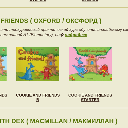
FRIENDS ( OXFORD / ОКСФОРД )
 это трёхуровневый практический курс обучения английскому яз
внем знаний А1 (Elementary), на�
подробнее
NDS
COOKIE AND FRIENDS
COOKIE AND FRIENDS
B
STARTER
TH DEX ( MACMILLAN / МАКМИЛЛАН )