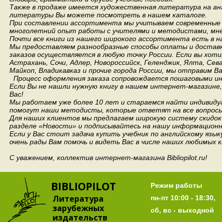
Также в продаже имеется художественная литература на анг
литературы Вы можете посмотреть в нашем каталоге.
При составлении ассортимента мы учитываем современные 
многолетний опыт работы с учителями и методистами, мнен
Почти все книги из нашего широкого ассортимента есть в н
Мы предоставляем разнообразные способы оплаты и доставки
заказов осуществляется в любую точку России.
Если вы хоти
Астрахань, Сочи, Адлер, Новороссийск, Геленджик, Ялта, Сев
Майкоп, Владикавказ и прочие города России, мы отправим В
Процесс оформления заказа сопровождается пошаговыми ин
Если Вы не нашли нужную книгу в нашем интернет-магазине
Вас!
Мы работаем уже более 10 лет и стараемся найти индивидуа
помогут наши методисты, которые ответят на все вопросы
Для наших клиентов мы предлагаем широкую систему скидок 
разделе «Новости» и подписывайтесь на нашу информационн
Если у Вас стоит задача купить учебник по английскому язы
очень рады Вам помочь и видеть Вас в числе наших любимых 
С уважением, коллектив интернет-магазина Bibliopilot.ru!
BIBLIOPILOT
Режим работы
Литература
пн-пт 10:00 - 18:30,
зарубежных
сб, вс - выходной
издательств