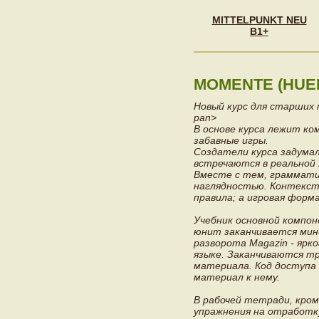
MITTELPUNKT NEU
B1+
MOMENTE (HUE
Новый курс для старших 
pan>
В основе курса лежит к
забавные игры.
Создатели курса задумал
встречаются в реальной
Вместе с тем, граммати
наглядностью. Контекст
правила; а игровая форм
Учебник основной компон
юнит заканчивается мин
разворота Magazin - ярк
языке. Заканчиваются т
материала. Код доступа 
материал к нему.
В рабочей тетради, кром
упражнения на отработк