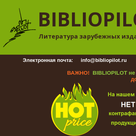
BIBLIOPI
Литература зарубежных изд
Электронная почта:
info@bibliopilot.ru
Гр
ВАЖНО!
BIBLIOPILOT не
д