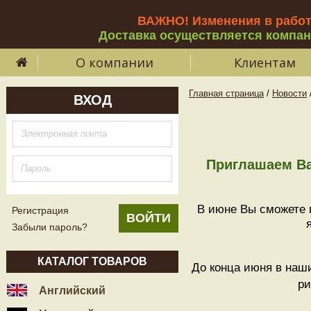
ВАЖНО! Изменения в рабо
Доставка осуществляется компа
О компании
Клиентам
Главная страница
/
Новости
ВХОД
Приглашаем Ва
В июне Вы сможете 
Регистрация
Забыли пароль?
КАТАЛОГ ТОВАРОВ
До конца июня в наши
ри
Английский