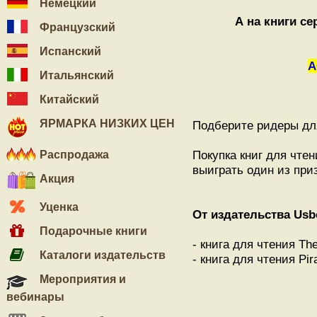
Немецкий
А на книги с
Французский
Испанский
А
Итальянский
Китайский
ЯРМАРКА НИЗКИХ ЦЕН
Подберите ридеры дл
Покупка книг для чте
Распродажа
выиграть один из при
Акция
Уценка
От издательства Us
Подарочные книги
- книга для чтения Th
Каталоги издательств
- книга для чтения Pir
Мероприятия и
вебинары