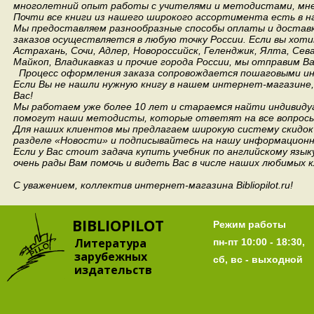
многолетний опыт работы с учителями и методистами, мнен
Почти все книги из нашего широкого ассортимента есть в н
Мы предоставляем разнообразные способы оплаты и доставки
заказов осуществляется в любую точку России.
Если вы хоти
Астрахань, Сочи, Адлер, Новороссийск, Геленджик, Ялта, Сев
Майкоп, Владикавказ и прочие города России, мы отправим В
Процесс оформления заказа сопровождается пошаговыми ин
Если Вы не нашли нужную книгу в нашем интернет-магазине
Вас!
Мы работаем уже более 10 лет и стараемся найти индивидуа
помогут наши методисты, которые ответят на все вопросы
Для наших клиентов мы предлагаем широкую систему скидок 
разделе «Новости» и подписывайтесь на нашу информационн
Если у Вас стоит задача купить учебник по английскому язы
очень рады Вам помочь и видеть Вас в числе наших любимых 
С уважением, коллектив интернет-магазина Bibliopilot.ru!
BIBLIOPILOT
Режим работы
Литература
пн-пт 10:00 - 18:30,
зарубежных
сб, вс - выходной
издательств