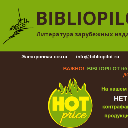
BIBLIOPI
Литература зарубежных изд
Электронная почта:
info@bibliopilot.ru
Гр
ВАЖНО!
BIBLIOPILOT не
д