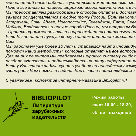
многолетний опыт работы с учителями и методистами, мнен
Почти все книги из нашего широкого ассортимента есть в н
Мы предоставляем разнообразные способы оплаты и доставки
заказов осуществляется в любую точку России.
Если вы хоти
Астрахань, Сочи, Адлер, Новороссийск, Геленджик, Ялта, Сев
Майкоп, Владикавказ и прочие города России, мы отправим В
Процесс оформления заказа сопровождается пошаговыми ин
Если Вы не нашли нужную книгу в нашем интернет-магазине
Вас!
Мы работаем уже более 10 лет и стараемся найти индивидуа
помогут наши методисты, которые ответят на все вопросы
Для наших клиентов мы предлагаем широкую систему скидок 
разделе «Новости» и подписывайтесь на нашу информационн
Если у Вас стоит задача купить учебник по английскому язы
очень рады Вам помочь и видеть Вас в числе наших любимых 
С уважением, коллектив интернет-магазина Bibliopilot.ru!
BIBLIOPILOT
Режим работы
Литература
пн-пт 10:00 - 18:30,
зарубежных
сб, вс - выходной
издательств