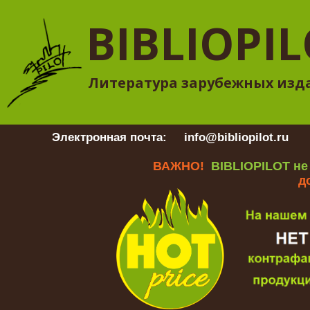
BIBLIOPI
Литература зарубежных изд
Электронная почта:
info@bibliopilot.ru
Гр
ВАЖНО!
BIBLIOPILOT не
д