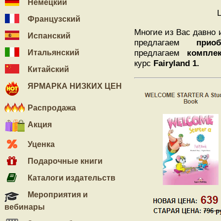
Немецкий
Французский
Многие из Вас давно
Испанский
предлагаем
прио
предлагаем
комплек
Итальянский
курс
Fairyland 1.
Китайский
ЯРМАРКА НИЗКИХ ЦЕН
Распродажа
Акция
Уценка
Подарочные книги
Каталоги издательств
Мероприятия и
вебинары