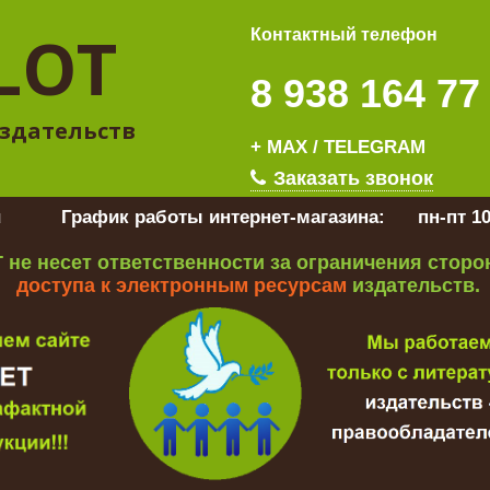
LOT
Контактный телефон
8 938 164 77
здательств
+ MAX / TELEGRAM
Заказать звонок
u
График работы интернет-магазина:
пн-пт 10
 не несет ответственности за ограничения стор
доступа к электронным ресурсам
издательств.