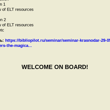
n 1
w of ELT resources
n 2
w of ELT resources
etc
ь:
https://bibliopilot.ru/seminar/seminar-krasnodar-29-0
ers-the-magica...
WELCOME ON BOARD!