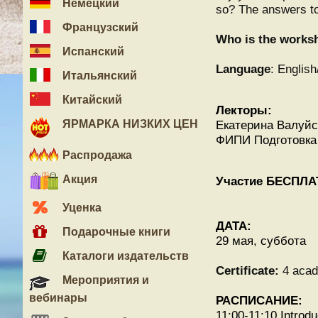
Немецкий
so? The answers to 
Французский
Who is the works
Испанский
Language
: Englis
Итальянский
Китайский
Лекторы:
ЯРМАРКА НИЗКИХ ЦЕН
Екатерина Валуйск
ФИПИ Подготовка
Распродажа
Акция
Участие БЕСПЛ
Уценка
ДАТА:
Подарочные книги
29 мая, суббота
Каталоги издательств
С
ertificate:
4 acad
Мероприятия и
вебинары
РАСПИСАНИЕ:
11:00-11:10 Introdu