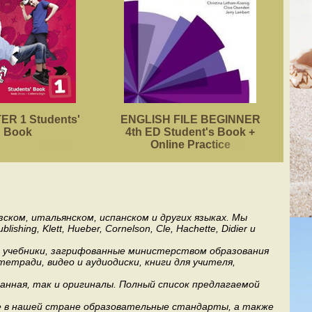
R 1 Students'
ENGLISH FILE BEGINNER
ACA
Book
4th ED Student's Book +
Online Practice
ском, итальянском, испанском и других языках. Мы
ng, Klett, Hueber, Cornelson, Cle, Hachette, Didier и
ь учебники, загрифованные министерством образования
етради, видео и аудиодиски, книги для учителя,
анная, так и оригиналы. Полный список предлагаемой
е в нашей стране образовательные стандарты, а также