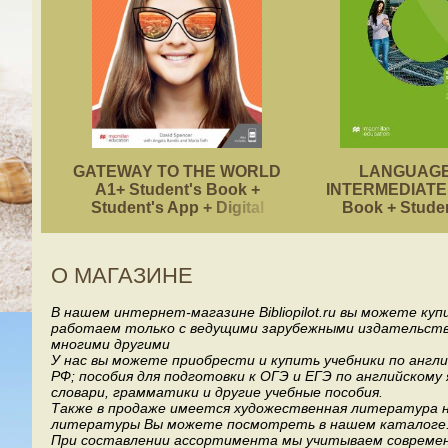
GATEWAY TO THE WORLD
LANGUAGE
A1+ Student's Book +
INTERMEDIATE 
Student's App + Digital
Book + Stude
Student's Book Pack
О МАГАЗИНЕ
В нашем интернет-магазине Bibliopilot.ru вы можете ку
работаем только с ведущими зарубежными издательствами, т
многими другими
У нас вы можете приобрести и купить учебники по англ
РФ; пособия для подготовки к ОГЭ и ЕГЭ по английскому
словари, грамматики и другие учебные пособия.
Также в продаже имеется художественная литература на
литературы Вы можете посмотреть в нашем каталоге
При составлении ассортимента мы учитываем современ