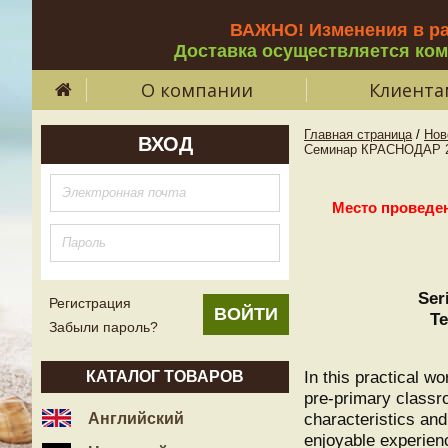
ВАЖНО! Изменения в р
Доставка осуществляется ко
О компании
Клиента
Главная страница
/
Нов
ВХОД
Семинар КРАСНОДАР 29.0
Место проведен
Ser
Регистрация
Te
Забыли пароль?
In this practical w
КАТАЛОГ ТОВАРОВ
pre-primary classr
characteristics an
Английский
enjoyable experien