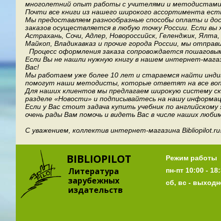
многолетний опыт работы с учителями и методистами, 
Почти все книги из нашего широкого ассортимента есть
Мы предоставляем разнообразные способы оплаты и дост
заказов осуществляется в любую точку России.
Если вы 
Астрахань, Сочи, Адлер, Новороссийск, Геленджик, Ялта
Майкоп, Владикавказ и прочие города России, мы отправ
Процесс оформления заказа сопровождается пошаговым
Если Вы не нашли нужную книгу в нашем интернет-мага
Вас!
Мы работаем уже более 10 лет и стараемся найти индив
помогут наши методисты, которые ответят на все воп
Для наших клиентов мы предлагаем широкую систему ски
разделе «Новости» и подписывайтесь на нашу информац
Если у Вас стоит задача купить учебник по английскому
очень рады Вам помочь и видеть Вас в числе наших люби
С уважением, коллектив интернет-магазина Bibliopilot.ru
BIBLIOPILOT
Режим работы
Литература
пн-пт 10:00 - 18:
зарубежных
сб, вс - выход
издательств