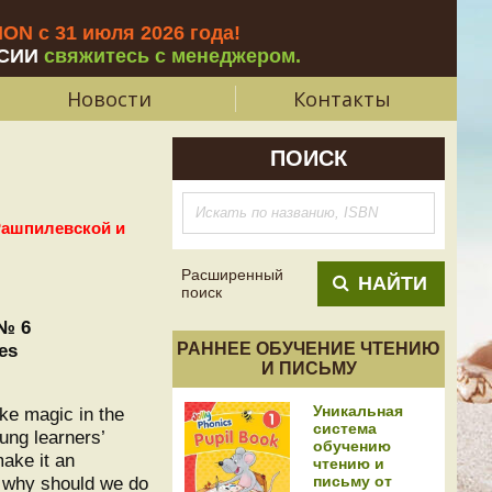
N с 31 июля 2026 года
!
СИИ
свяжитесь с менеджером.
Новости
Контакты
ПОИСК
Рашпилевской и
Расширенный
НАЙТИ
поиск
 № 6
es
РАННЕЕ ОБУЧЕНИЕ ЧТЕНИЮ
И ПИСЬМУ
Уникальная
ike magic in the
система
ung learners’
обучению
ake it an
чтению и
d why should we do
письму от