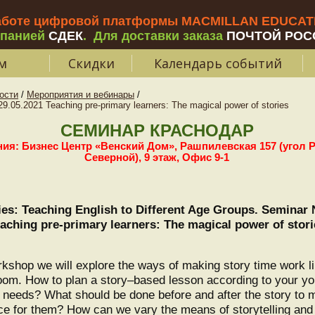
аботе цифровой платформы MACMILLAN EDUCATIO
мпанией
СДЕК
.
Для доставки заказа
ПОЧТОЙ РОС
м
Скидки
Календарь событий
ости
/
Мероприятия и вебинары
/
5.2021 Teaching pre-primary learners: The magical power of stories
СЕМИНАР КРАСНОДАР
ия: Бизнес Центр «Венский Дом», Рашпилевская 157 (угол 
Северной), 9 этаж, Офис 9-1
ies: Teaching English to Different Age Groups. Seminar
aching pre-primary learners: The magical power of stori
orkshop we will explore the ways of making story time work l
oom. How to plan a story–based lesson according to your yo
d needs? What should be done before and after the story to m
ce for them? How can we vary the means of storytelling an