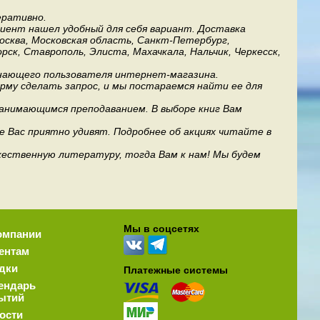
еративно.
лиент нашел удобный для себя вариант. Доставка
Москва, Московская область, Санкт-Петербург,
рск, Ставрополь, Элиста, Махачкала, Нальчик, Черкесск,
инающего пользователя интернет-магазина.
му сделать запрос, и мы постараемся найти ее для
занимающимся преподаванием. В выборе книг Вам
е Вас приятно удивят. Подробнее об акциях читайте в
дожественную литературу, тогда Вам к нам! Мы будем
Мы в соцсетях
омпании
ентам
дки
Платежные системы
ендарь
ытий
ости