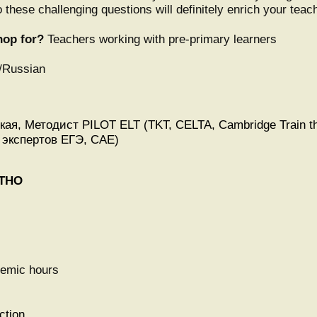
these challenging questions will definitely enrich your teach
hop for?
Teachers working with pre-primary learners
h/Russian
ая, Методист PILOT ELT (TKT, CELTA, Cambridge Train th
 экспертов ЕГЭ, CAE)
АТНО
emic hours
ction