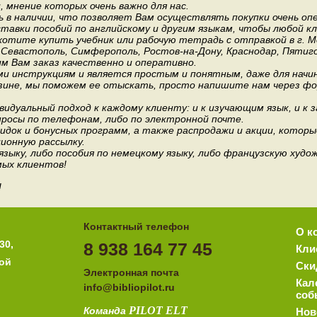
мнение которых очень важно для нас.
 в наличии, что позволяет Вам осуществлять покупки очень оп
авки пособий по английскому и другим языкам, чтобы любой к
хотите купить учебник или рабочую тетрадь с отправкой в г. 
, Севастополь, Симферополь, Ростов-на-Дону, Краснодар, Пятиго
им Вам заказ качественно и оперативно.
и инструкциям и является простым и понятным, даже для нач
зине, мы поможем ее отыскать, просто напишите нам через фор
идуальный подход к каждому клиенту: и к изучающим язык, и к 
росы по телефонам, либо по электронной почте.
док и бонусных программ, а также распродажи и акции, которы
ионную рассылку.
 языку, либо пособия по немецкому языку, либо французскую ху
мых клиентов!
!
Контактный телефон
О к
30,
8 938 164 77 45
Кли
ной
Ски
Электронная почта
Кал
i
nfo@bibliopilot.ru
соб
PILOT
ELT
Команда
Нов