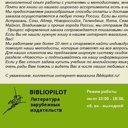
многолетний опыт работы с учителями и методистами, мнен
Почти все книги из нашего широкого ассортимента есть в н
Мы предоставляем разнообразные способы оплаты и доставки
заказов осуществляется в любую точку России.
Если вы хоти
Астрахань, Сочи, Адлер, Новороссийск, Геленджик, Ялта, Сев
Майкоп, Владикавказ и прочие города России, мы отправим В
Процесс оформления заказа сопровождается пошаговыми ин
Если Вы не нашли нужную книгу в нашем интернет-магазине
Вас!
Мы работаем уже более 10 лет и стараемся найти индивидуа
помогут наши методисты, которые ответят на все вопросы
Для наших клиентов мы предлагаем широкую систему скидок 
разделе «Новости» и подписывайтесь на нашу информационн
Если у Вас стоит задача купить учебник по английскому язы
очень рады Вам помочь и видеть Вас в числе наших любимых 
С уважением, коллектив интернет-магазина Bibliopilot.ru!
BIBLIOPILOT
Режим работы
Литература
пн-пт 10:00 - 18:30,
зарубежных
сб, вс - выходной
издательств