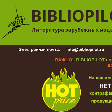
BIBLIOPI
Литература зарубежных изд
Электронная почта:
info@bibliopilot.ru
Гр
ВАЖНО!
BIBLIOPILOT не
д