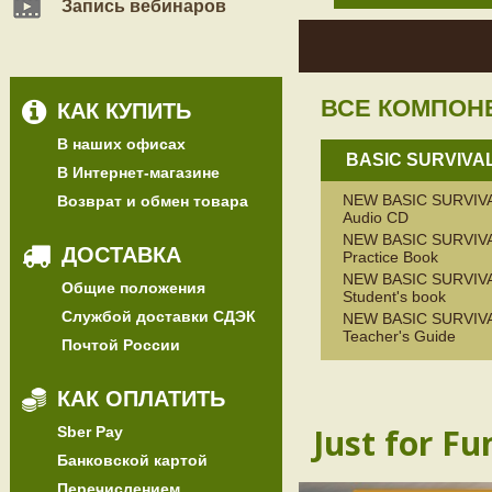
Запись вебинаров
ВСЕ КОМПОН
КАК КУПИТЬ
В наших офисах
BASIC SURVIVA
В Интернет-магазине
NEW BASIC SURVIV
Возврат и обмен товара
Audio CD
NEW BASIC SURVIV
ДОСТАВКА
Practice Book
NEW BASIC SURVIV
Общие положения
Student's book
Службой доставки СДЭК
NEW BASIC SURVIV
Teacher's Guide
Почтой России
КАК ОПЛАТИТЬ
Just for Fu
Sber Pay
Банковской картой
Перечислением