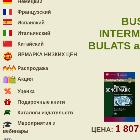
Немецкий
Французский
BU
Испанский
INTERM
Итальянский
BULATS an
Китайский
ЯРМАРКА НИЗКИХ ЦЕН
Распродажа
Акция
Уценка
Подарочные книги
Каталоги издательств
Мероприятия и
1 80
ЦЕНА:
вебинары