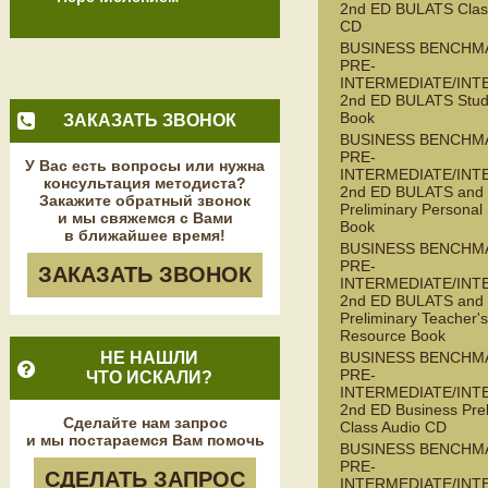
2nd ED BULATS Clas
CD
BUSINESS BENCHM
PRE-
INTERMEDIATE/INT
2nd ED BULATS Stud
Book
ЗАКАЗАТЬ ЗВОНОК
BUSINESS BENCHM
PRE-
У Вас есть вопросы или нужна
INTERMEDIATE/INT
консультация методиста?
2nd ED BULATS and 
Закажите обратный звонок
Preliminary Personal
и мы свяжемся с Вами
Book
в ближайшее время!
BUSINESS BENCHM
PRE-
ЗАКАЗАТЬ ЗВОНОК
INTERMEDIATE/INT
2nd ED BULATS and 
Preliminary Teacher's
Resource Book
НЕ НАШЛИ
BUSINESS BENCHM
PRE-
ЧТО ИСКАЛИ?
INTERMEDIATE/INT
2nd ED Business Prel
Сделайте нам запрос
Class Audio CD
и мы постараемся Вам помочь
BUSINESS BENCHM
PRE-
СДЕЛАТЬ ЗАПРОС
INTERMEDIATE/INT