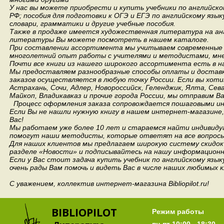
У нас вы можете приобрести и купить учебники по английск
РФ; пособия для подготовки к ОГЭ и ЕГЭ по английскому язык
словари, грамматики и другие учебные пособия.
Также в продаже имеется художественная литература на анг
литературы Вы можете посмотреть в нашем каталоге.
При составлении ассортимента мы учитываем современные 
многолетний опыт работы с учителями и методистами, мнен
Почти все книги из нашего широкого ассортимента есть в н
Мы предоставляем разнообразные способы оплаты и доставки
заказов осуществляется в любую точку России.
Если вы хоти
Астрахань, Сочи, Адлер, Новороссийск, Геленджик, Ялта, Сев
Майкоп, Владикавказ и прочие города России, мы отправим В
Процесс оформления заказа сопровождается пошаговыми ин
Если Вы не нашли нужную книгу в нашем интернет-магазине
Вас!
Мы работаем уже более 10 лет и стараемся найти индивидуа
помогут наши методисты, которые ответят на все вопросы
Для наших клиентов мы предлагаем широкую систему скидок 
разделе «Новости» и подписывайтесь на нашу информационн
Если у Вас стоит задача купить учебник по английскому язы
очень рады Вам помочь и видеть Вас в числе наших любимых 
С уважением, коллектив интернет-магазина Bibliopilot.ru!
BIBLIOPILOT
Режим работы