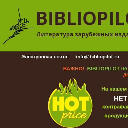
BIBLIOPI
Литература зарубежных изд
Электронная почта:
info@bibliopilot.ru
Гр
ВАЖНО!
BIBLIOPILOT не
д