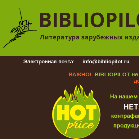
BIBLIOPI
Литература зарубежных изд
Электронная почта:
info@bibliopilot.ru
Гр
ВАЖНО!
BIBLIOPILOT не
д