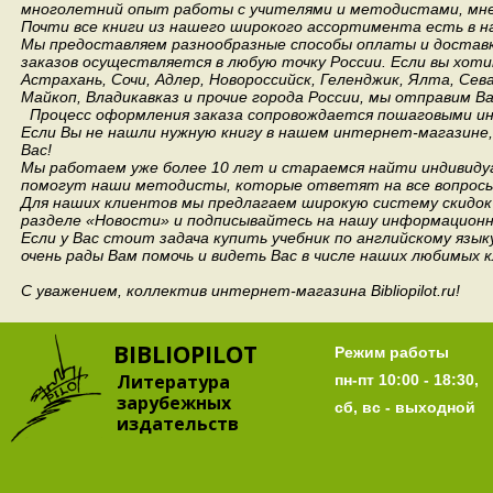
многолетний опыт работы с учителями и методистами, мнен
Почти все книги из нашего широкого ассортимента есть в н
Мы предоставляем разнообразные способы оплаты и доставки
заказов осуществляется в любую точку России.
Если вы хоти
Астрахань, Сочи, Адлер, Новороссийск, Геленджик, Ялта, Сев
Майкоп, Владикавказ и прочие города России, мы отправим В
Процесс оформления заказа сопровождается пошаговыми ин
Если Вы не нашли нужную книгу в нашем интернет-магазине
Вас!
Мы работаем уже более 10 лет и стараемся найти индивидуа
помогут наши методисты, которые ответят на все вопросы
Для наших клиентов мы предлагаем широкую систему скидок 
разделе «Новости» и подписывайтесь на нашу информационн
Если у Вас стоит задача купить учебник по английскому язы
очень рады Вам помочь и видеть Вас в числе наших любимых 
С уважением, коллектив интернет-магазина Bibliopilot.ru!
BIBLIOPILOT
Режим работы
Литература
пн-пт 10:00 - 18:30,
зарубежных
сб, вс - выходной
издательств