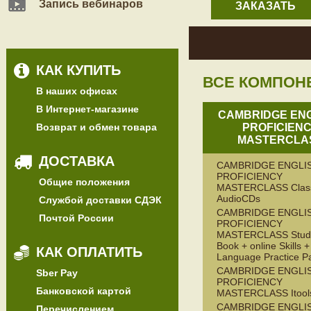
Запись вебинаров
ЗАКАЗАТЬ
КАК КУПИТЬ
ВСЕ КОМПОН
В наших офисах
В Интернет-магазине
CAMBRIDGE ENG
Возврат и обмен товара
PROFICIEN
MASTERCLA
ДОСТАВКА
CAMBRIDGE ENGLIS
PROFICIENCY
Общие положения
MASTERCLASS Clas
AudioCDs
Службой доставки СДЭК
CAMBRIDGE ENGLIS
Почтой России
PROFICIENCY
MASTERCLASS Stude
Book + online Skills +
КАК ОПЛАТИТЬ
Language Practice P
CAMBRIDGE ENGLIS
Sber Pay
PROFICIENCY
Банковской картой
MASTERCLASS Itool
CAMBRIDGE ENGLIS
Перечислением