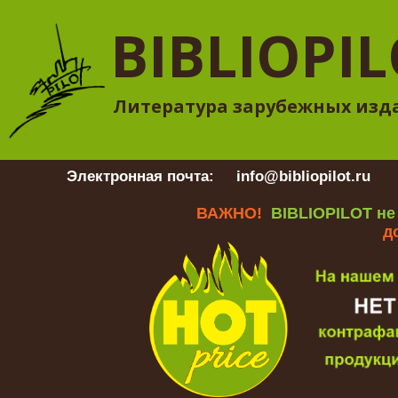
BIBLIOPI
Литература зарубежных изд
Электронная почта:
info@bibliopilot.ru
Гр
ВАЖНО!
BIBLIOPILOT не
д