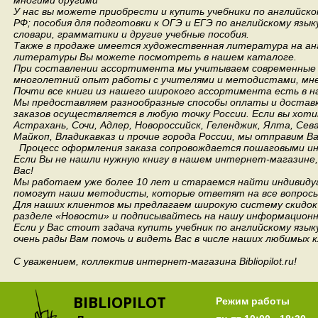
многими другими
У нас вы можете приобрести и купить учебники по английск
РФ; пособия для подготовки к ОГЭ и ЕГЭ по английскому язык
словари, грамматики и другие учебные пособия.
Также в продаже имеется художественная литература на анг
литературы Вы можете посмотреть в нашем каталоге.
При составлении ассортимента мы учитываем современные 
многолетний опыт работы с учителями и методистами, мнен
Почти все книги из нашего широкого ассортимента есть в н
Мы предоставляем разнообразные способы оплаты и доставки
заказов осуществляется в любую точку России.
Если вы хоти
Астрахань, Сочи, Адлер, Новороссийск, Геленджик, Ялта, Сев
Майкоп, Владикавказ и прочие города России, мы отправим В
Процесс оформления заказа сопровождается пошаговыми ин
Если Вы не нашли нужную книгу в нашем интернет-магазине
Вас!
Мы работаем уже более 10 лет и стараемся найти индивидуа
помогут наши методисты, которые ответят на все вопросы
Для наших клиентов мы предлагаем широкую систему скидок 
разделе «Новости» и подписывайтесь на нашу информационн
Если у Вас стоит задача купить учебник по английскому язы
очень рады Вам помочь и видеть Вас в числе наших любимых 
С уважением, коллектив интернет-магазина Bibliopilot.ru!
BIBLIOPILOT
Режим работы