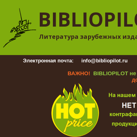
BIBLIOPI
Литература зарубежных изд
Электронная почта:
info@bibliopilot.ru
Гр
ВАЖНО!
BIBLIOPILOT не
д