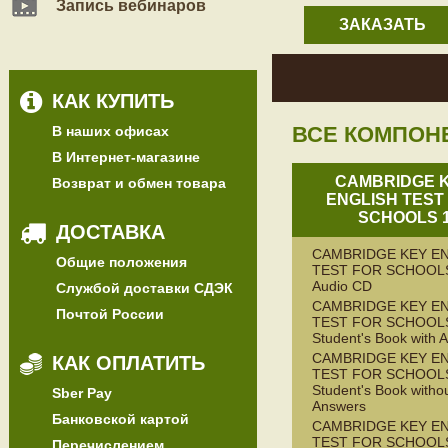
Запись вебинаров
ЗАКАЗАТЬ
КАК КУПИТЬ
ВСЕ КОМПОН
В наших офисах
В Интернет-магазине
CAMBRIDGE 
Возврат и обмен товара
ENGLISH TEST
SCHOOLS 
ДОСТАВКА
CAMBRIDGE KEY E
Общие положения
TEST FOR SCHOOL
Audio CD
Службой доставки СДЭК
CAMBRIDGE KEY E
Почтой России
TEST FOR SCHOOL
Student's Book with 
CAMBRIDGE KEY E
КАК ОПЛАТИТЬ
TEST FOR SCHOOL
Student's Book witho
Sber Pay
Answers
Банковской картой
CAMBRIDGE KEY E
TEST FOR SCHOOL
Перечислением