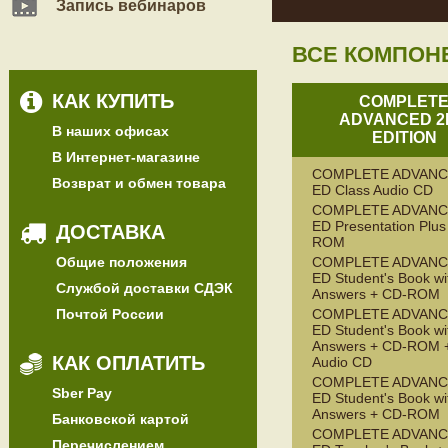
Запись вебинаров
ВСЕ КОМПОН
КАК КУПИТЬ
COMPLET
ADVANCED 2
В наших офисах
EDITION
В Интернет-магазине
COMPLETE ADVANC
Возврат и обмен товара
ED Class Audio CD
COMPLETE ADVANC
ED Presentation Plu
ДОСТАВКА
ROM
Общие положения
COMPLETE ADVANC
ED Student's Book wi
Службой доставки СДЭК
Answers + CD-ROM
Почтой России
COMPLETE ADVANC
ED Student's Book wi
Answers + CD-ROM +
КАК ОПЛАТИТЬ
Audio CD
COMPLETE ADVANC
Sber Pay
ED Student's Book wi
Answers + CD-ROM
Банковской картой
COMPLETE ADVANC
Перечислением