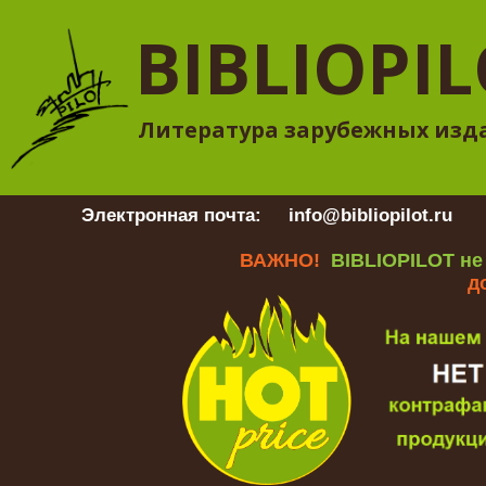
BIBLIOPI
Литература зарубежных изд
Электронная почта:
info@bibliopilot.ru
Гр
ВАЖНО!
BIBLIOPILOT не
д