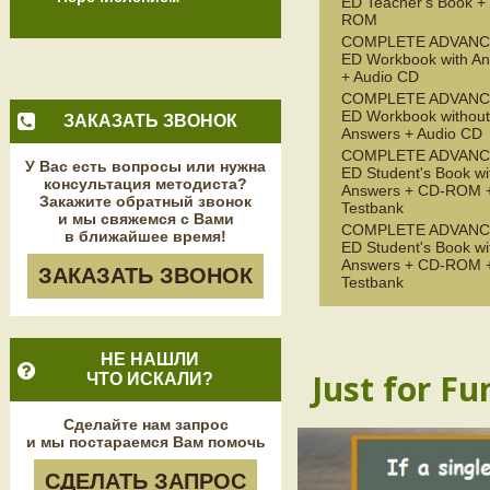
ED Teacher's Book +
ROM
COMPLETE ADVANC
ED Workbook with A
+ Audio CD
COMPLETE ADVANC
ED Workbook without
ЗАКАЗАТЬ ЗВОНОК
Answers + Audio CD
COMPLETE ADVANC
У Вас есть вопросы или нужна
ED Student's Book wi
консультация методиста?
Answers + CD-ROM 
Закажите обратный звонок
Testbank
и мы свяжемся с Вами
COMPLETE ADVANC
в ближайшее время!
ED Student's Book wi
Answers + CD-ROM 
ЗАКАЗАТЬ ЗВОНОК
Testbank
НЕ НАШЛИ
Just for Fu
ЧТО ИСКАЛИ?
Сделайте нам запрос
и мы постараемся Вам помочь
СДЕЛАТЬ ЗАПРОС