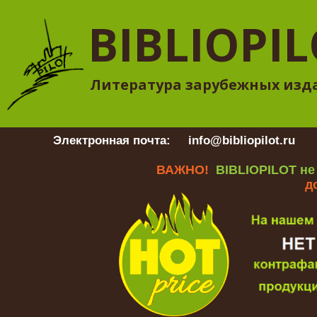
BIBLIOPI
Литература зарубежных изд
Электронная почта:
info@bibliopilot.ru
Гр
ВАЖНО!
BIBLIOPILOT не
д