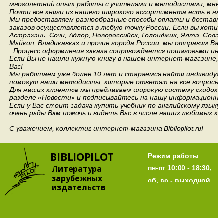
многолетний опыт работы с учителями и методистами, мнен
Почти все книги из нашего широкого ассортимента есть в н
Мы предоставляем разнообразные способы оплаты и доставки
заказов осуществляется в любую точку России.
Если вы хоти
Астрахань, Сочи, Адлер, Новороссийск, Геленджик, Ялта, Сев
Майкоп, Владикавказ и прочие города России, мы отправим В
Процесс оформления заказа сопровождается пошаговыми ин
Если Вы не нашли нужную книгу в нашем интернет-магазине
Вас!
Мы работаем уже более 10 лет и стараемся найти индивидуа
помогут наши методисты, которые ответят на все вопросы
Для наших клиентов мы предлагаем широкую систему скидок 
разделе «Новости» и подписывайтесь на нашу информационн
Если у Вас стоит задача купить учебник по английскому язы
очень рады Вам помочь и видеть Вас в числе наших любимых 
С уважением, коллектив интернет-магазина Bibliopilot.ru!
BIBLIOPILOT
Режим работы
Литература
пн-пт 10:00 - 18:30,
зарубежных
сб, вс - выходной
издательств