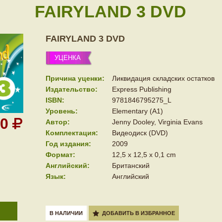
FAIRYLAND 3 DVD
FAIRYLAND 3 DVD
УЦЕНКА
Причина уценки:
Ликвидация складских остатков
Издательство:
Express Publishing
ISBN:
9781846795275_L
Уровень:
Elementary (A1)
00
Автор:
Jenny Dooley, Virginia Evans
Комплектация:
Видеодиск (DVD)
Год издания:
2009
Формат:
12,5 х 12,5 х 0,1 cm
Английский:
Британский
Язык:
Английский
В НАЛИЧИИ
ДОБАВИТЬ В ИЗБРАННОЕ