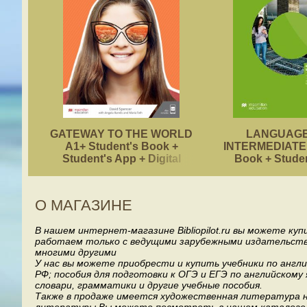
GATEWAY TO THE WORLD
LANGUAGE
A1+ Student's Book +
INTERMEDIATE 
Student's App + Digital
Book + Stude
Student's Book Pack
О МАГАЗИНЕ
В нашем интернет-магазине Bibliopilot.ru вы можете ку
работаем только с ведущими зарубежными издательствами, т
многими другими
У нас вы можете приобрести и купить учебники по англ
РФ; пособия для подготовки к ОГЭ и ЕГЭ по английскому
словари, грамматики и другие учебные пособия.
Также в продаже имеется художественная литература на