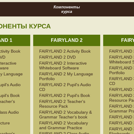
Компоненты
курса
ОНЕНТЫ КУРСА
AND 1
FAIRYLAND 2
FAIR
ivity Book
FAIRYLAND 2 Activity Book
FAIRYLAND 3 
DVD
FAIRYLAND 2 DVD
FAIRYLAND 3
Whiteboard 
eractive
FAIRYLAND 2 Interactive
tware
Whiteboard Software
FAIRYLAND 
Portfolio
y Language
FAIRYLAND 2 My Language
Portfolio
FAIRYLAND 3
CD
il's Audio
FAIRYLAND 2 Pupil's Audio
CD
FAIRYLAND 3
pil's Book
FAIRYLAND 2 Pupil's Book
FAIRYLAND 3
Resource Pa
acher's
FAIRYLAND 2 Teacher's
Resource Pack
FAIRYLAND 3
Grammar Pra
ass Audio
FAIRYLAND 2 Vocabulary &
Grammar Teacher's book
FAIRYLAND 3
cture
FAIRYLAND 2 Vocabulary
FAIRYLAND 
and Grammar Practice
FAIRYLAND 3
acher's
FAIRYLAND 2 Class Audio
Flashcards