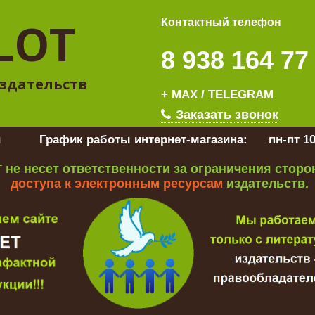
LOT
Контактный телефон
8 938 164 77
здательств
+ MAX / TELEGRAM
Заказать звонок
u
График работы интернет-магазина:
пн-пт 10
 не несет ответственности за ограничения стор
доступа к электронным ресурсам
издательств.