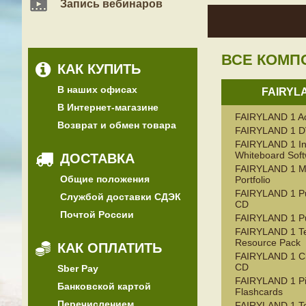
Запись вебинаров
ВСЕ КОМП
КАК КУПИТЬ
В наших офисах
FAIRYL
В Интернет-магазине
FAIRYLAND 1 Act
Возврат и обмен товара
FAIRYLAND 1 
FAIRYLAND 1 Int
Whiteboard Sof
ДОСТАВКА
FAIRYLAND 1 M
Общие положения
Portfolio
FAIRYLAND 1 Pup
Службой доставки СДЭК
CD
Почтой России
FAIRYLAND 1 Pu
FAIRYLAND 1 Te
Resource Pack
КАК ОПЛАТИТЬ
FAIRYLAND 1 Cl
CD
Sber Pay
FAIRYLAND 1 Pi
Банковской картой
Flashcards
Перечислением
FAIRYLAND 1 Te