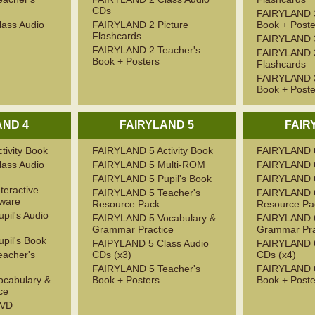
CDs
FAIRYLAND 3
ass Audio
FAIRYLAND 2 Picture
Book + Poste
Flashcards
FAIRYLAND 
FAIRYLAND 2 Teacher's
FAIRYLAND 3
Book + Posters
Flashcards
FAIRYLAND 3
Book + Poste
AND 4
FAIRYLAND 5
FAIR
ivity Book
FAIRYLAND 5 Activity Book
FAIRYLAND 6 
ass Audio
FAIRYLAND 5 Multi-ROM
FAIRYLAND 
FAIRYLAND 5 Pupil's Book
FAIRYLAND 6
eractive
FAIRYLAND 5 Teacher's
FAIRYLAND 6
tware
Resource Pack
Resource Pa
il's Audio
FAIRYLAND 5 Vocabulary &
FAIRYLAND 6
Grammar Practice
Grammar Pra
pil's Book
FAIPYLAND 5 Class Audio
FAIRYLAND 6
acher's
CDs (x3)
CDs (x4)
FAIRYLAND 5 Teacher's
FAIRYLAND 6
cabulary &
Book + Posters
Book + Poste
ce
DVD