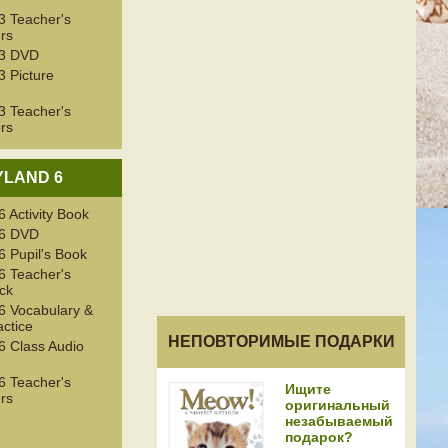
 Teacher's
rs
3 DVD
 Picture
 Teacher's
rs
YLAND 6
Activity Book
6 DVD
 Pupil's Book
 Teacher's
ck
 Vocabulary &
ctice
НЕПОВТОРИМЫЕ ПОДАРКИ
 Class Audio
 Teacher's
Ищите
rs
оригинальный
незабываемый
подарок?