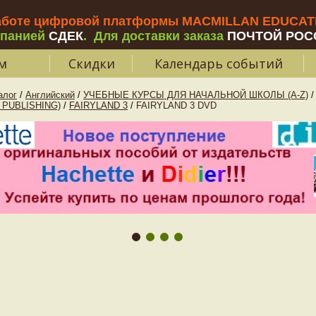
аботе цифровой платформы MACMILLAN EDUCATIO
мпанией
СДЕК
.
Для доставки заказа
ПОЧТОЙ РОС
м
Скидки
Календарь событий
алог
/
Английский
/
УЧЕБНЫЕ КУРСЫ ДЛЯ НАЧАЛЬНОЙ ШКОЛЫ (A-Z)
/
 PUBLISHING)
/
FAIRYLAND 3
/
FAIRYLAND 3 DVD