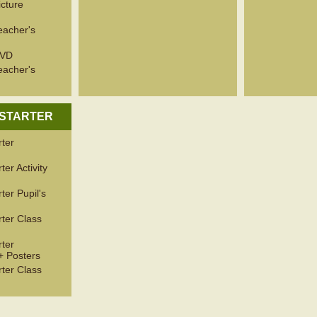
cture
acher's
DVD
acher's
 STARTER
ter
er Activity
er Pupil's
ter Class
ter
+ Posters
ter Class