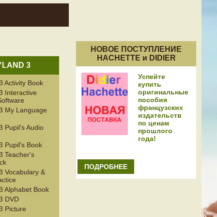
НОВОЕ ПОСТУПЛЕНИЕ
HACHETTE и DIDIER
YLAND 3
Успейте
Activity Book
купить
оригинальные
 Interactive
пособия
Software
французских
3 My Language
издательств
по ценам
 Pupil's Audio
прошлого
года!
 Pupil's Book
 Teacher's
ck
ПОДРОБНЕЕ
 Vocabulary &
ctice
 Alphabet Book
3 DVD
 Picture