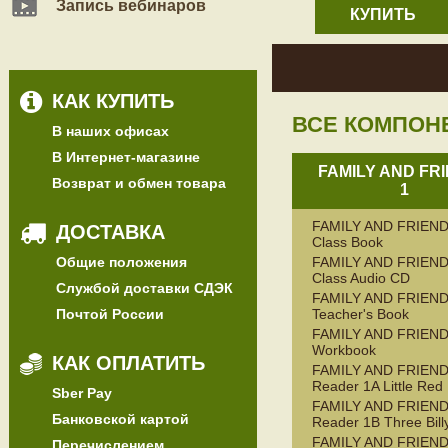
Запись вебинаров
КУПИТЬ
КАК КУПИТЬ
ВСЕ КОМПОН
В наших офисах
В Интернет-магазине
FAMILY AND FR
Возврат и обмен товара
1
FAMILY AND FRIEND
ДОСТАВКА
Class Book
Общие положения
FAMILY AND FRIEND
Class Audio CD
Службой доставки СДЭК
FAMILY AND FRIEND
Почтой России
Teacher's Book
FAMILY AND FRIEND
Workbook
КАК ОПЛАТИТЬ
FAMILY AND FRIEN
Reader 1A Little Red
Sber Pay
FAMILY AND FRIEN
Банковской картой
Reader 1B Three Bill
FAMILY AND FRIEN
Перечислением