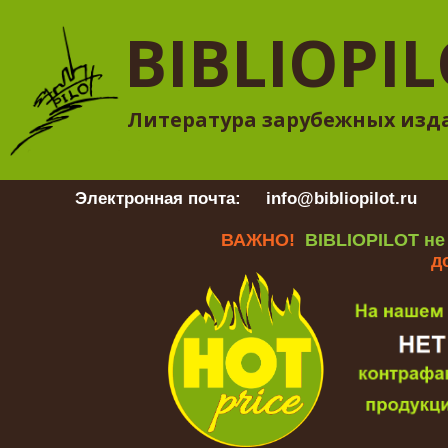
BIBLIOPI
Литература зарубежных изд
Электронная почта:
info@bibliopilot.ru
Гр
ВАЖНО!
BIBLIOPILOT не
д