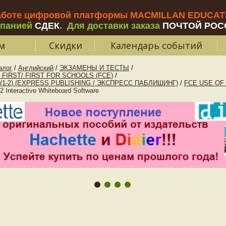
аботе цифровой платформы MACMILLAN EDUCATIO
мпанией
СДЕК
.
Для доставки заказа
ПОЧТОЙ РОС
м
Скидки
Календарь событий
алог
/
Английский
/
ЭКЗАМЕНЫ И ТЕСТЫ
/
FIRST/ FIRST FOR SCHOOLS (FCE)
/
(1-2) (EXPRESS PUBLISHING / ЭКСПРЕСС ПАБЛИШИНГ)
/
FCE USE OF
nteractive Whiteboard Software