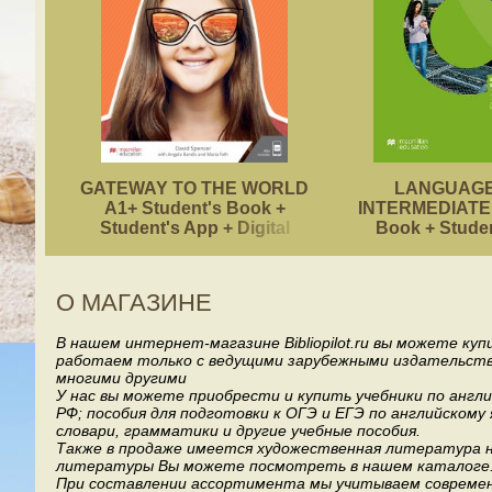
GATEWAY TO THE WORLD
LANGUAGE
A1+ Student's Book +
INTERMEDIATE 
Student's App + Digital
Book + Stude
Student's Book Pack
О МАГАЗИНЕ
В нашем интернет-магазине Bibliopilot.ru вы можете ку
работаем только с ведущими зарубежными издательствами, т
многими другими
У нас вы можете приобрести и купить учебники по англ
РФ; пособия для подготовки к ОГЭ и ЕГЭ по английскому
словари, грамматики и другие учебные пособия.
Также в продаже имеется художественная литература на
литературы Вы можете посмотреть в нашем каталоге
При составлении ассортимента мы учитываем современ