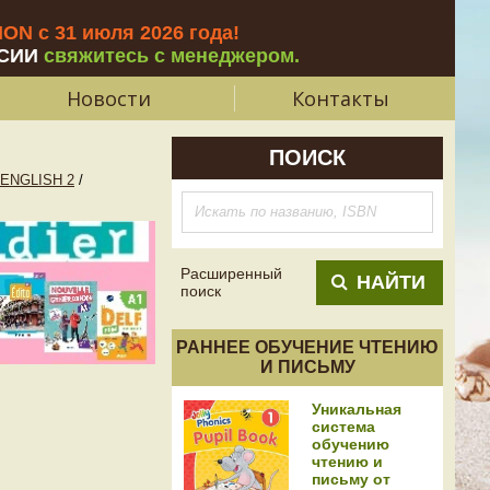
N с 31 июля 2026 года
!
СИИ
свяжитесь с менеджером.
Новости
Контакты
ПОИСК
 ENGLISH 2
/
Расширенный
НАЙТИ
поиск
РАННЕЕ ОБУЧЕНИЕ ЧТЕНИЮ
И ПИСЬМУ
Уникальная
система
обучению
чтению и
письму от