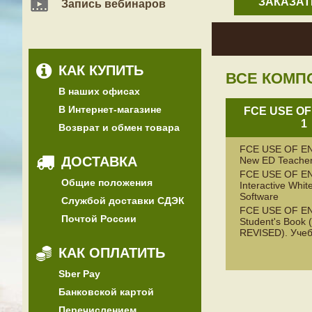
ЗАКАЗАТ
Запись вебинаров
КАК КУПИТЬ
ВСЕ КОМП
В наших офисах
В Интернет-магазине
FCE USE OF
1
Возврат и обмен товара
FCE USE OF E
ДОСТАВКА
New ED Teacher
FCE USE OF E
Общие положения
Interactive Whit
Software
Службой доставки СДЭК
FCE USE OF E
Почтой России
Student's Book
REVISED). Уче
КАК ОПЛАТИТЬ
Sber Pay
Банковской картой
Перечислением