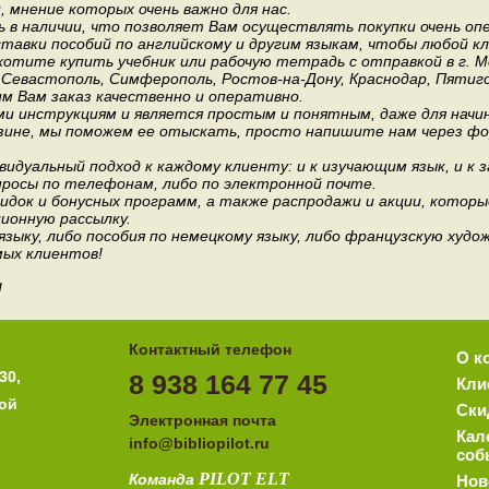
мнение которых очень важно для нас.
 в наличии, что позволяет Вам осуществлять покупки очень оп
авки пособий по английскому и другим языкам, чтобы любой к
хотите купить учебник или рабочую тетрадь с отправкой в г. 
, Севастополь, Симферополь, Ростов-на-Дону, Краснодар, Пятиго
им Вам заказ качественно и оперативно.
и инструкциям и является простым и понятным, даже для нач
зине, мы поможем ее отыскать, просто напишите нам через фор
идуальный подход к каждому клиенту: и к изучающим язык, и к 
росы по телефонам, либо по электронной почте.
док и бонусных программ, а также распродажи и акции, которы
ионную рассылку.
 языку, либо пособия по немецкому языку, либо французскую ху
мых клиентов!
!
Контактный телефон
О к
30,
8 938 164 77 45
Кли
ной
Ски
Электронная почта
Кал
i
nfo@bibliopilot.ru
соб
PILOT
ELT
Команда
Нов