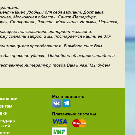
еративно.
лиент нашел удобный для себя вариант. Доставка
Москва, Московская область, Санкт-Петербург,
рск, Ставрополь, Элиста, Махачкала, Нальчик, Черкесск,
инающего пользователя интернет-магазина.
му сделать запрос, и мы постараемся найти ее для
занимающимся преподаванием. В выборе книг Вам
е Вас приятно удивят. Подробнее об акциях читайте в
дожественную литературу, тогда Вам к нам! Мы будем
Мы в соцсетях
омпании
ентам
дки
Платежные системы
ендарь
ытий
ости