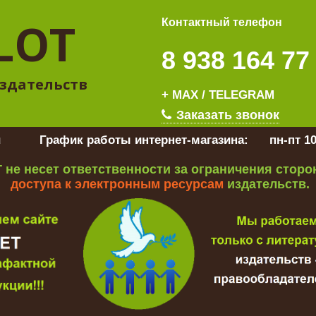
LOT
Контактный телефон
8 938 164 77
здательств
+ MAX / TELEGRAM
Заказать звонок
u
График работы интернет-магазина:
пн-пт 10
 не несет ответственности за ограничения стор
доступа к электронным ресурсам
издательств.