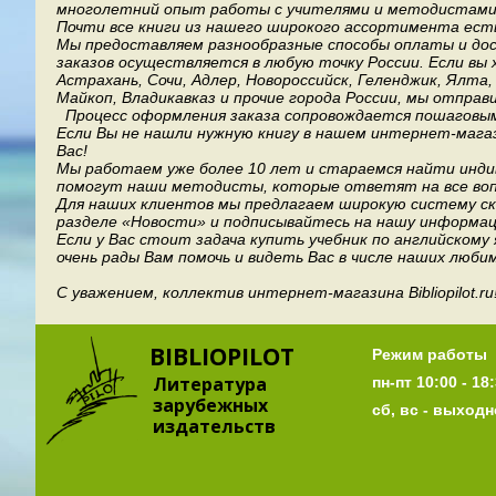
многолетний опыт работы с учителями и методистами, 
Почти все книги из нашего широкого ассортимента есть
Мы предоставляем разнообразные способы оплаты и дост
заказов осуществляется в любую точку России.
Если вы 
Астрахань, Сочи, Адлер, Новороссийск, Геленджик, Ялта
Майкоп, Владикавказ и прочие города России, мы отправ
Процесс оформления заказа сопровождается пошаговым
Если Вы не нашли нужную книгу в нашем интернет-мага
Вас!
Мы работаем уже более 10 лет и стараемся найти индив
помогут наши методисты, которые ответят на все воп
Для наших клиентов мы предлагаем широкую систему ски
разделе «Новости» и подписывайтесь на нашу информац
Если у Вас стоит задача купить учебник по английскому
очень рады Вам помочь и видеть Вас в числе наших люби
С уважением, коллектив интернет-магазина Bibliopilot.ru
BIBLIOPILOT
Режим работы
Литература
пн-пт 10:00 - 18:
зарубежных
сб, вс - выход
издательств