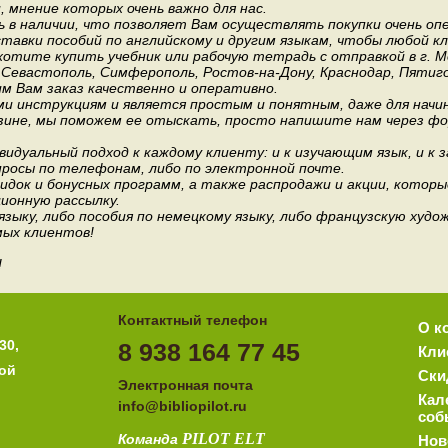
мнение которых очень важно для нас.
 в наличии, что позволяет Вам осуществлять покупки очень оп
авки пособий по английскому и другим языкам, чтобы любой к
хотите купить учебник или рабочую тетрадь с отправкой в г. 
, Севастополь, Симферополь, Ростов-на-Дону, Краснодар, Пятиго
им Вам заказ качественно и оперативно.
и инструкциям и является простым и понятным, даже для нач
зине, мы поможем ее отыскать, просто напишите нам через фор
идуальный подход к каждому клиенту: и к изучающим язык, и к 
росы по телефонам, либо по электронной почте.
док и бонусных программ, а также распродажи и акции, которы
ионную рассылку.
 языку, либо пособия по немецкому языку, либо французскую ху
мых клиентов!
!
Контактный телефон
О к
30,
8 938 164 77 45
Кли
ной
Ски
Электронная почта
Кал
i
nfo@bibliopilot.ru
соб
PILOT
ELT
Команда
Нов