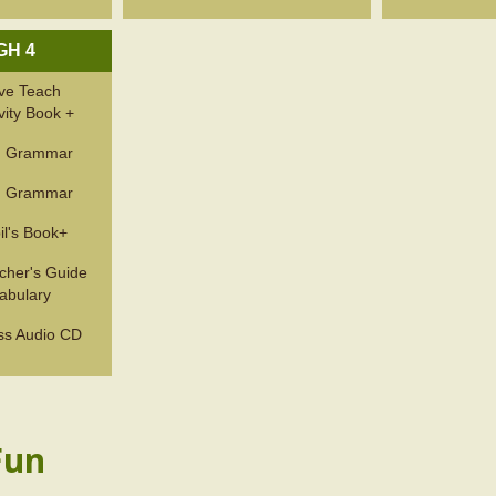
GH 4
ve Teach
vity Book +
n Grammar
n Grammar
l's Book+
cher's Guide
abulary
ss Audio CD
Fun