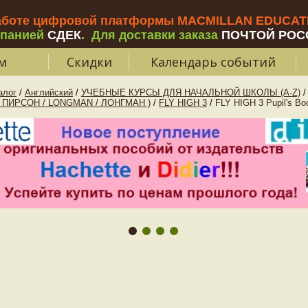
аботе цифровой платформы MACMILLAN EDUCATIO
мпанией
СДЕК
.
Для доставки заказа
ПОЧТОЙ РОС
м
Скидки
Календарь событий
алог
/
Английский
/
УЧЕБНЫЕ КУРСЫ ДЛЯ НАЧАЛЬНОЙ ШКОЛЫ (A-Z)
/
/ ПИРСОН / LONGMAN / ЛОНГМАН )
/
FLY HIGH 3
/
FLY HIGH 3 Pupil's Bo