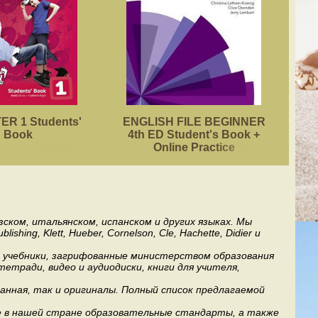
R 1 Students'
ENGLISH FILE BEGINNER
ACA
Book
4th ED Student's Book +
Online Practice
ском, итальянском, испанском и других языках. Мы
ng, Klett, Hueber, Cornelson, Cle, Hachette, Didier и
ь учебники, загрифованные министерством образования
етради, видео и аудиодиски, книги для учителя,
анная, так и оригиналы. Полный список предлагаемой
е в нашей стране образовательные стандарты, а также