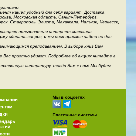
еративно.
лиент нашел удобный для себя вариант. Доставка
Москва, Московская область, Санкт-Петербург,
рск, Ставрополь, Элиста, Махачкала, Нальчик, Черкесск,
инающего пользователя интернет-магазина.
му сделать запрос, и мы постараемся найти ее для
занимающимся преподаванием. В выборе книг Вам
е Вас приятно удивят. Подробнее об акциях читайте в
дожественную литературу, тогда Вам к нам! Мы будем
Мы в соцсетях
омпании
ентам
дки
Платежные системы
ендарь
ытий
ости