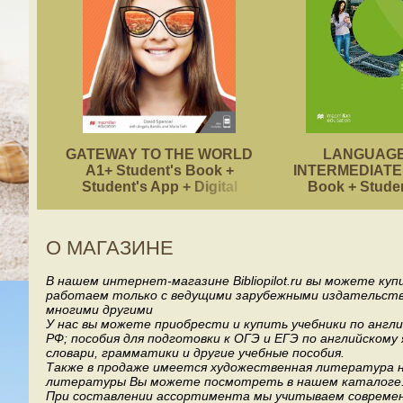
GATEWAY TO THE WORLD
LANGUAGE
A1+ Student's Book +
INTERMEDIATE 
Student's App + Digital
Book + Stude
Student's Book Pack
О МАГАЗИНЕ
В нашем интернет-магазине Bibliopilot.ru вы можете ку
работаем только с ведущими зарубежными издательствами, т
многими другими
У нас вы можете приобрести и купить учебники по англ
РФ; пособия для подготовки к ОГЭ и ЕГЭ по английскому
словари, грамматики и другие учебные пособия.
Также в продаже имеется художественная литература на
литературы Вы можете посмотреть в нашем каталоге
При составлении ассортимента мы учитываем современ