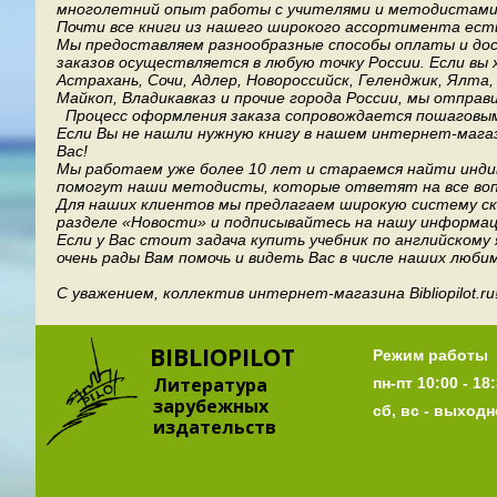
многолетний опыт работы с учителями и методистами, 
Почти все книги из нашего широкого ассортимента есть
Мы предоставляем разнообразные способы оплаты и дост
заказов осуществляется в любую точку России.
Если вы 
Астрахань, Сочи, Адлер, Новороссийск, Геленджик, Ялта
Майкоп, Владикавказ и прочие города России, мы отправ
Процесс оформления заказа сопровождается пошаговым
Если Вы не нашли нужную книгу в нашем интернет-мага
Вас!
Мы работаем уже более 10 лет и стараемся найти индив
помогут наши методисты, которые ответят на все воп
Для наших клиентов мы предлагаем широкую систему ски
разделе «Новости» и подписывайтесь на нашу информац
Если у Вас стоит задача купить учебник по английскому
очень рады Вам помочь и видеть Вас в числе наших люби
С уважением, коллектив интернет-магазина Bibliopilot.ru
BIBLIOPILOT
Режим работы
Литература
пн-пт 10:00 - 18:
зарубежных
сб, вс - выход
издательств