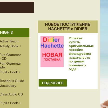
НОВОЕ ПОСТУПЛЕНИЕ
HACHETTE и DIDIER
 HIGH 3
Успейте
Active Teach
купить
оригинальные
ctivity Book +
пособия
французских
 Fun Grammar
издательств
+ CD
по ценам
 Fun Grammar
прошлого
ide
года!
upil's Book +
Teacher's Guide
ПОДРОБНЕЕ
Vocabulary
Class Audio CD
upil's Book +