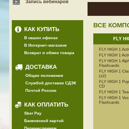
Запись вебинаров
ВСЕ КОМП
КАК КУПИТЬ
В наших офисах
FLY HI
В Интернет-магазине
FLY HIGH 1 Acti
Возврат и обмен товара
FLY HIGH 1 Acti
FLY HIGH 1 Alp
Flashcards
ДОСТАВКА
FLY HIGH 1 Cla
Общие положения
(x2)
FLY HIGH 1 Pupi
Службой доставки СДЭК
CD
Почтой России
FLY HIGH 1 Tea
FLY HIGH 1 Voc
Flashcards
КАК ОПЛАТИТЬ
Sber Pay
Банковской картой
Перечислением