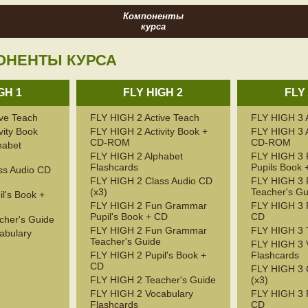
Компоненты
курса
ОНЕНТЫ КУРСА
GH 1
FLY HIGH 2
FLY
ve Teach
FLY HIGH 2 Active Teach
FLY HIGH 3 
vity Book
FLY HIGH 2 Activity Book +
FLY HIGH 3 A
CD-ROM
CD-ROM
habet
FLY HIGH 2 Alphabet
FLY HIGH 3
Flashcards
Pupils Book 
ss Audio CD
FLY HIGH 2 Class Audio CD
FLY HIGH 3
(x3)
Teacher's Gu
l's Book +
FLY HIGH 2 Fun Grammar
FLY HIGH 3 P
Pupil's Book + CD
CD
cher's Guide
FLY HIGH 2 Fun Grammar
FLY HIGH 3 
abulary
Teacher's Guide
FLY HIGH 3 
FLY HIGH 2 Pupil's Book +
Flashcards
CD
FLY HIGH 3 
FLY HIGH 2 Teacher's Guide
(x3)
FLY HIGH 2 Vocabulary
FLY HIGH 3 P
Flashcards
CD