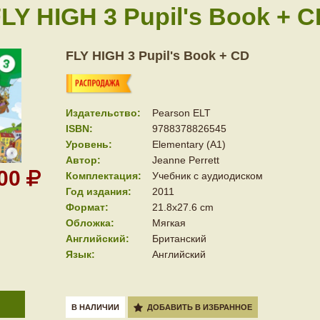
LY HIGH 3 Pupil's Book + 
FLY HIGH 3 Pupil's Book + CD
Издательство:
Pearson ELT
ISBN:
9788378826545
Уровень:
Elementary (A1)
Автор:
Jeanne Perrett
000
Комплектация:
Учебник с аудиодиском
Год издания:
2011
Формат:
21.8x27.6 cm
Обложка:
Мягкая
Английский:
Британский
Язык:
Английский
В НАЛИЧИИ
ДОБАВИТЬ В ИЗБРАННОЕ