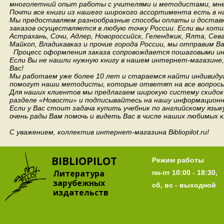
многолетний опыт работы с учителями и методистами, мнен
Почти все книги из нашего широкого ассортимента есть в н
Мы предоставляем разнообразные способы оплаты и доставки
заказов осуществляется в любую точку России.
Если вы хоти
Астрахань, Сочи, Адлер, Новороссийск, Геленджик, Ялта, Сев
Майкоп, Владикавказ и прочие города России, мы отправим В
Процесс оформления заказа сопровождается пошаговыми ин
Если Вы не нашли нужную книгу в нашем интернет-магазине
Вас!
Мы работаем уже более 10 лет и стараемся найти индивидуа
помогут наши методисты, которые ответят на все вопросы
Для наших клиентов мы предлагаем широкую систему скидок 
разделе «Новости» и подписывайтесь на нашу информационн
Если у Вас стоит задача купить учебник по английскому язы
очень рады Вам помочь и видеть Вас в числе наших любимых 
С уважением, коллектив интернет-магазина Bibliopilot.ru!
BIBLIOPILOT
Режим работы
Литература
пн-пт 10:00 - 18:30,
зарубежных
сб, вс - выходной
издательств