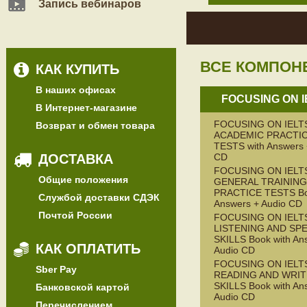
Запись вебинаров
ВСЕ КОМПОН
КАК КУПИТЬ
В наших офисах
FOCUSING ON I
В Интернет-магазине
FOCUSING ON IELT
Возврат и обмен товара
ACADEMIC PRACTI
TESTS with Answers 
ДОСТАВКА
CD
FOCUSING ON IELT
Общие положения
GENERAL TRAINING
PRACTICE TESTS Bo
Службой доставки СДЭК
Answers + Audio CD
Почтой России
FOCUSING ON IELT
LISTENING AND SP
SKILLS Book with An
КАК ОПЛАТИТЬ
Audio CD
FOCUSING ON IELT
Sber Pay
READING AND WRIT
SKILLS Book with An
Банковской картой
Audio CD
Перечислением