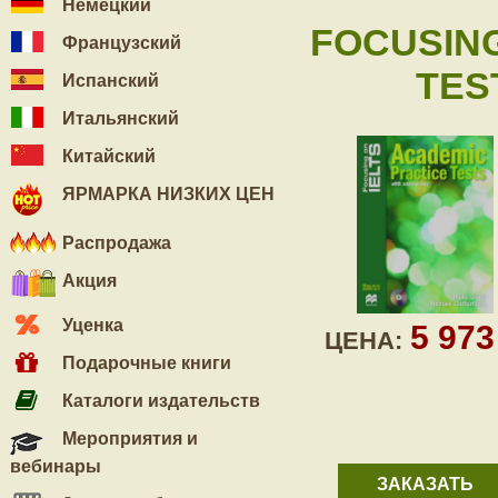
Немецкий
FOCUSING
Французский
TEST
Испанский
Итальянский
Китайский
ЯРМАРКА НИЗКИХ ЦЕН
Распродажа
Акция
Уценка
5 97
ЦЕНА:
Подарочные книги
Каталоги издательств
Мероприятия и
вебинары
ЗАКАЗАТЬ