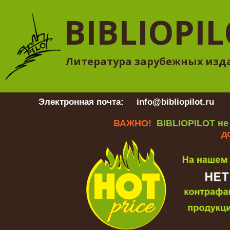
BIBLIOPI
Литература зарубежных изд
Электронная почта:
info@bibliopilot.ru
Гр
ВАЖНО!
BIBLIOPILOT не
д