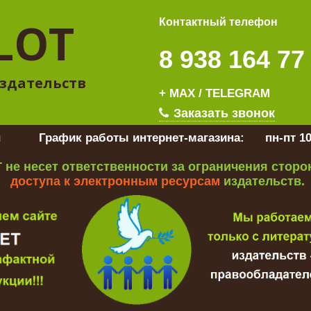
LOT
Контактный телефон
8 938 164 77
здательств
+ MAX / TELEGRAM
Заказать звонок
u
График работы интернет-магазина:
пн-пт 10
 не несет ответственности за ограничения стор
доступа к электронным ресурсам
издательств.