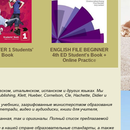
R 1 Students'
ENGLISH FILE BEGINNER
ACA
Book
4th ED Student's Book +
Online Practice
ском, итальянском, испанском и других языках. Мы
ng, Klett, Hueber, Cornelson, Cle, Hachette, Didier и
ь учебники, загрифованные министерством образования
етради, видео и аудиодиски, книги для учителя,
анная, так и оригиналы. Полный список предлагаемой
е в нашей стране образовательные стандарты, а также