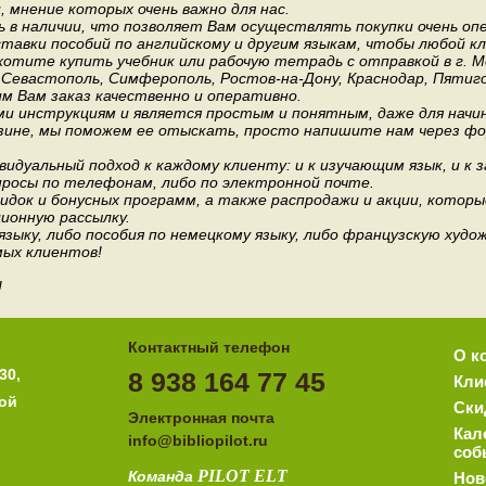
мнение которых очень важно для нас.
 в наличии, что позволяет Вам осуществлять покупки очень оп
авки пособий по английскому и другим языкам, чтобы любой к
хотите купить учебник или рабочую тетрадь с отправкой в г. 
, Севастополь, Симферополь, Ростов-на-Дону, Краснодар, Пятиго
им Вам заказ качественно и оперативно.
и инструкциям и является простым и понятным, даже для нач
зине, мы поможем ее отыскать, просто напишите нам через фор
идуальный подход к каждому клиенту: и к изучающим язык, и к 
росы по телефонам, либо по электронной почте.
док и бонусных программ, а также распродажи и акции, которы
ионную рассылку.
 языку, либо пособия по немецкому языку, либо французскую ху
мых клиентов!
!
Контактный телефон
О к
30,
8 938 164 77 45
Кли
ной
Ски
Электронная почта
Кал
i
nfo@bibliopilot.ru
соб
PILOT
ELT
Команда
Нов