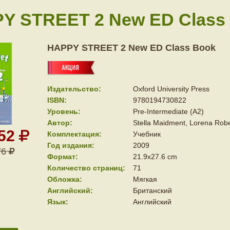
Y STREET 2 New ED Class
HAPPY STREET 2 New ED Class Book
Издательство:
Oxford University Press
ISBN:
9780194730822
Уровень:
Pre-Intermediate (A2)
Автор:
Stella Maidment, Lorena Robe
352
Комплектация:
Учебник
Год издания:
2009
76
Формат:
21.9x27.6 cm
Количество страниц:
71
Обложка:
Мягкая
Английский:
Британский
Язык:
Английский