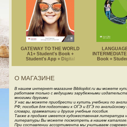
GATEWAY TO THE WORLD
LANGUAGE
A1+ Student's Book +
INTERMEDIATE 
Student's App + Digital
Book + Stude
Student's Book Pack
О МАГАЗИНЕ
В нашем интернет-магазине Bibliopilot.ru вы можете ку
работаем только с ведущими зарубежными издательствами, т
многими другими
У нас вы можете приобрести и купить учебники по англ
РФ; пособия для подготовки к ОГЭ и ЕГЭ по английскому
словари, грамматики и другие учебные пособия.
Также в продаже имеется художественная литература на
литературы Вы можете посмотреть в нашем каталоге
При составлении ассортимента мы учитываем современ