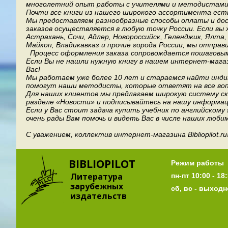
многолетний опыт работы с учителями и методистами, 
Почти все книги из нашего широкого ассортимента есть
Мы предоставляем разнообразные способы оплаты и дост
заказов осуществляется в любую точку России.
Если вы 
Астрахань, Сочи, Адлер, Новороссийск, Геленджик, Ялта
Майкоп, Владикавказ и прочие города России, мы отправ
Процесс оформления заказа сопровождается пошаговым
Если Вы не нашли нужную книгу в нашем интернет-мага
Вас!
Мы работаем уже более 10 лет и стараемся найти индив
помогут наши методисты, которые ответят на все воп
Для наших клиентов мы предлагаем широкую систему ски
разделе «Новости» и подписывайтесь на нашу информац
Если у Вас стоит задача купить учебник по английскому
очень рады Вам помочь и видеть Вас в числе наших люби
С уважением, коллектив интернет-магазина Bibliopilot.ru
BIBLIOPILOT
Режим работы
Литература
пн-пт 10:00 - 18:
зарубежных
сб, вс - выход
издательств