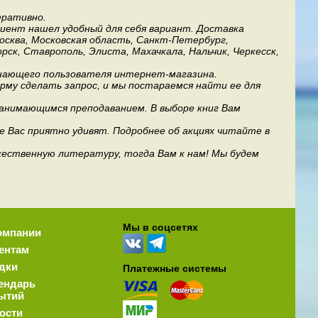
еративно.
лиент нашел удобный для себя вариант. Доставка
Москва, Московская область, Санкт-Петербург,
рск, Ставрополь, Элиста, Махачкала, Нальчик, Черкесск,
инающего пользователя интернет-магазина.
му сделать запрос, и мы постараемся найти ее для
занимающимся преподаванием. В выборе книг Вам
е Вас приятно удивят. Подробнее об акциях читайте в
дожественную литературу, тогда Вам к нам! Мы будем
Мы в соцсетях
омпании
ентам
дки
Платежные системы
ендарь
ытий
ости