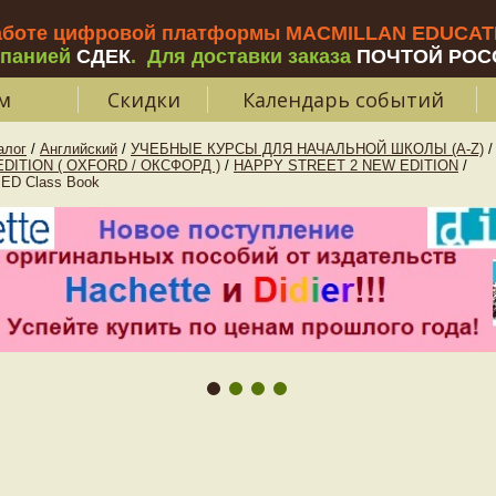
аботе цифровой платформы MACMILLAN EDUCATIO
мпанией
СДЕК
.
Для доставки заказа
ПОЧТОЙ РОС
м
Скидки
Календарь событий
алог
/
Английский
/
УЧЕБНЫЕ КУРСЫ ДЛЯ НАЧАЛЬНОЙ ШКОЛЫ (A-Z)
/
DITION ( OXFORD / ОКСФОРД )
/
HAPPY STREET 2 NEW EDITION
/
ED Class Book