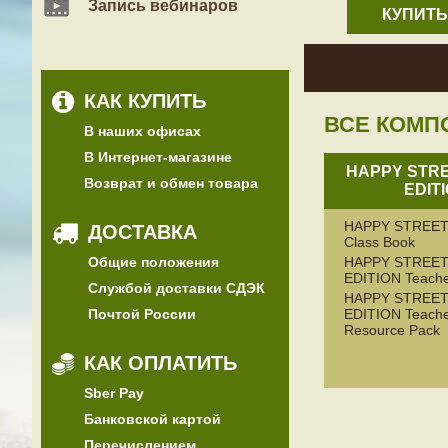
Запись вебинаров
КУПИТЬ
КАК КУПИТЬ
ВСЕ КОМП
В наших офисах
В Интернет-магазине
HAPPY STRE
Возврат и обмен товара
EDIT
HAPPY STREET
ДОСТАВКА
Class Book
Общие положения
HAPPY STREET
EDITION Teache
Службой доставки СДЭК
HAPPY STREET
Почтой России
EDITION Teache
Resource Pack
КАК ОПЛАТИТЬ
Sber Pay
Банковской картой
Перечислением