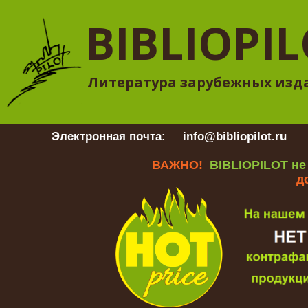
BIBLIOPI
Литература зарубежных изд
Электронная почта:
info@bibliopilot.ru
Гр
ВАЖНО!
BIBLIOPILOT не
д