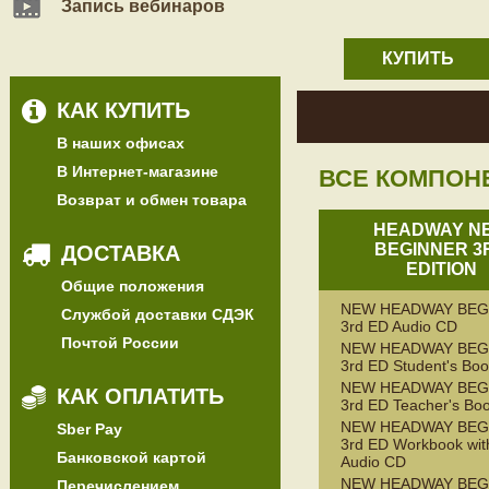
Запись вебинаров
КУПИТЬ
КАК КУПИТЬ
В наших офисах
В Интернет-магазине
ВСЕ КОМПОН
Возврат и обмен товара
HEADWAY N
BEGINNER 3
ДОСТАВКА
EDITION
Общие положения
NEW HEADWAY BEG
Службой доставки СДЭК
3rd ED Audio CD
Почтой России
NEW HEADWAY BEG
3rd ED Student's Bo
NEW HEADWAY BEG
КАК ОПЛАТИТЬ
3rd ED Teacher's Bo
NEW HEADWAY BEG
Sber Pay
3rd ED Workbook wit
Банковской картой
Audio CD
NEW HEADWAY BEG
Перечислением