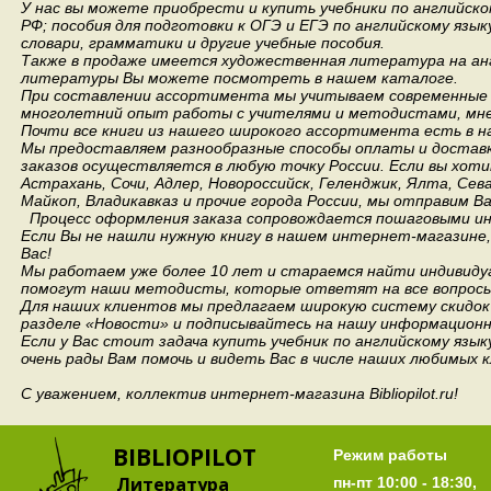
У нас вы можете приобрести и купить учебники по английск
РФ; пособия для подготовки к ОГЭ и ЕГЭ по английскому язык
словари, грамматики и другие учебные пособия.
Также в продаже имеется художественная литература на анг
литературы Вы можете посмотреть в нашем каталоге.
При составлении ассортимента мы учитываем современные 
многолетний опыт работы с учителями и методистами, мнен
Почти все книги из нашего широкого ассортимента есть в н
Мы предоставляем разнообразные способы оплаты и доставки
заказов осуществляется в любую точку России.
Если вы хоти
Астрахань, Сочи, Адлер, Новороссийск, Геленджик, Ялта, Сев
Майкоп, Владикавказ и прочие города России, мы отправим В
Процесс оформления заказа сопровождается пошаговыми ин
Если Вы не нашли нужную книгу в нашем интернет-магазине
Вас!
Мы работаем уже более 10 лет и стараемся найти индивидуа
помогут наши методисты, которые ответят на все вопросы
Для наших клиентов мы предлагаем широкую систему скидок 
разделе «Новости» и подписывайтесь на нашу информационн
Если у Вас стоит задача купить учебник по английскому язы
очень рады Вам помочь и видеть Вас в числе наших любимых 
С уважением, коллектив интернет-магазина Bibliopilot.ru!
BIBLIOPILOT
Режим работы
Литература
пн-пт 10:00 - 18:30,