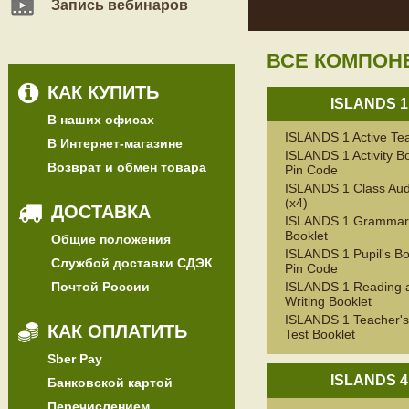
Запись вебинаров
ВСЕ КОМПОН
КАК КУПИТЬ
ISLANDS 1
В наших офисах
ISLANDS 1 Active Te
В Интернет-магазине
ISLANDS 1 Activity B
Возврат и обмен товара
Pin Code
ISLANDS 1 Class Au
(x4)
ДОСТАВКА
ISLANDS 1 Grammar
Booklet
Общие положения
ISLANDS 1 Pupil's B
Службой доставки СДЭК
Pin Code
Почтой России
ISLANDS 1 Reading 
Writing Booklet
ISLANDS 1 Teacher's
КАК ОПЛАТИТЬ
Test Booklet
Sber Pay
ISLANDS 4
Банковской картой
Перечислением