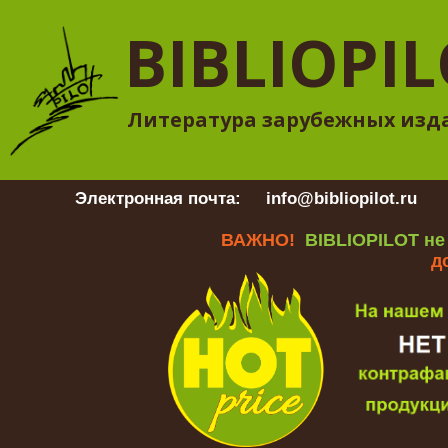
BIBLIOPI
Литература зарубежных изд
Электронная почта:
info@bibliopilot.ru
Гр
ВАЖНО!
BIBLIOPILOT не
д