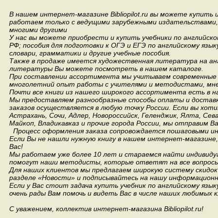
В нашем интернет-магазине Bibliopilot.ru вы можете купить
работаем только с ведущими зарубежными издательствами, такими
многими другими
У нас вы можете приобрести и купить учебники по английск
РФ; пособия для подготовки к ОГЭ и ЕГЭ по английскому язык
словари, грамматики и другие учебные пособия.
Также в продаже имеется художественная литература на анг
литературы Вы можете посмотреть в нашем каталоге.
При составлении ассортимента мы учитываем современные 
многолетний опыт работы с учителями и методистами, мнен
Почти все книги из нашего широкого ассортимента есть в н
Мы предоставляем разнообразные способы оплаты и доставки
заказов осуществляется в любую точку России.
Если вы хоти
Астрахань, Сочи, Адлер, Новороссийск, Геленджик, Ялта, Сев
Майкоп, Владикавказ и прочие города России, мы отправим В
Процесс оформления заказа сопровождается пошаговыми ин
Если Вы не нашли нужную книгу в нашем интернет-магазине
Вас!
Мы работаем уже более 10 лет и стараемся найти индивидуа
помогут наши методисты, которые ответят на все вопросы
Для наших клиентов мы предлагаем широкую систему скидок 
разделе «Новости» и подписывайтесь на нашу информационн
Если у Вас стоит задача купить учебник по английскому язы
очень рады Вам помочь и видеть Вас в числе наших любимых 
С уважением, коллектив интернет-магазина Bibliopilot.ru!