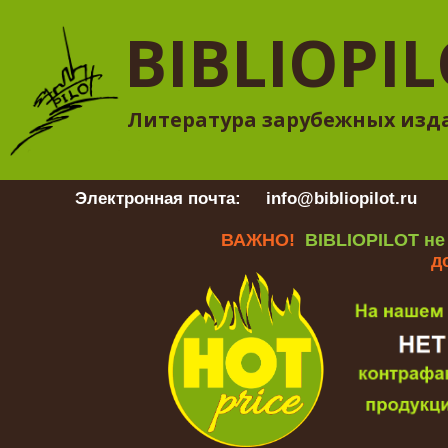
BIBLIOPI
Литература зарубежных изд
Электронная почта:
info@bibliopilot.ru
Гр
ВАЖНО!
BIBLIOPILOT не
д