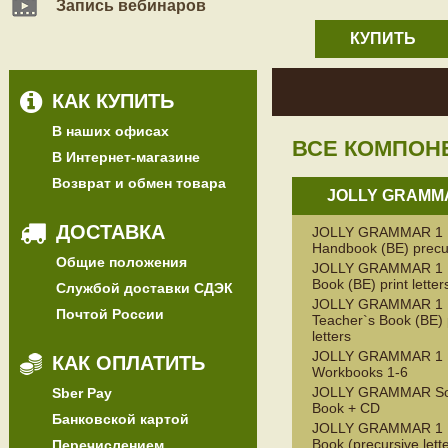
Запись вебинаров
КУПИТЬ
КАК КУПИТЬ
В наших офисах
ВСЕ КОМПОН
В Интернет-магазине
Возврат и обмен товара
JOLLY GRAMM
ДОСТАВКА
JOLLY GRAMMAR 1
Handbook (BE) precu
Общие положения
JOLLY GRAMMAR 1 P
Book (BE) print letter
Службой доставки СДЭК
JOLLY GRAMMAR 1
Почтой России
Teacher`s Book (BE) 
letters
JOLLY GRAMMAR 1
КАК ОПЛАТИТЬ
Workbooks 1-6
JOLLY GRAMMAR S
Sber Pay
Book + CD
Банковской картой
JOLLY GRAMMAR 1 P
Book (precursive lett
Перечислением