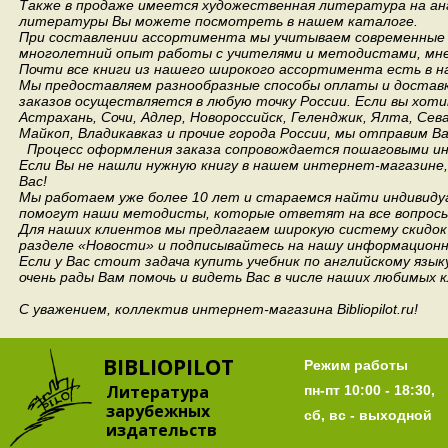
Также в продаже имеется художественная литература на анг
литературы Вы можете посмотреть в нашем каталоге.
При составлении ассортимента мы учитываем современные 
многолетний опыт работы с учителями и методистами, мнен
Почти все книги из нашего широкого ассортимента есть в н
Мы предоставляем разнообразные способы оплаты и доставки
заказов осуществляется в любую точку России.
Если вы хоти
Астрахань, Сочи, Адлер, Новороссийск, Геленджик, Ялта, Сев
Майкоп, Владикавказ и прочие города России, мы отправим В
Процесс оформления заказа сопровождается пошаговыми ин
Если Вы не нашли нужную книгу в нашем интернет-магазине
Вас!
Мы работаем уже более 10 лет и стараемся найти индивидуа
помогут наши методисты, которые ответят на все вопросы
Для наших клиентов мы предлагаем широкую систему скидок 
разделе «Новости» и подписывайтесь на нашу информационн
Если у Вас стоит задача купить учебник по английскому язы
очень рады Вам помочь и видеть Вас в числе наших любимых 
С уважением, коллектив интернет-магазина Bibliopilot.ru!
BIBLIOPILOT
Режим работы
Литература
пн-пт 10:00 - 18:30,
зарубежных
сб, вс - выходной
издательств