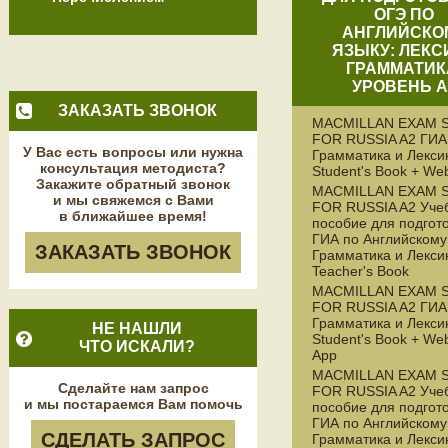
ОГЭ ПО
АНГЛИЙСКО
ЯЗЫКУ: ЛЕКС
ГРАММАТИК
УРОВЕНЬ А
ЗАКАЗАТЬ ЗВОНОК
MACMILLAN EXAM S
FOR RUSSIA A2 ГИА 
У Вас есть вопросы или нужна
Грамматика и Лекси
консультация методиста?
Student's Book + We
Закажите обратный звонок
MACMILLAN EXAM S
и мы свяжемся с Вами
FOR RUSSIA A2 Уче
в ближайшее время!
пособие для подгото
ГИА по Английскому
ЗАКАЗАТЬ ЗВОНОК
Грамматика и Лекси
Teacher's Book
MACMILLAN EXAM S
FOR RUSSIA A2 ГИА 
Грамматика и Лекси
НЕ НАШЛИ
Student's Book + We
ЧТО ИСКАЛИ?
App
MACMILLAN EXAM S
Сделайте нам запрос
FOR RUSSIA A2 Уче
и мы постараемся Вам помочь
пособие для подгото
ГИА по Английскому
СДЕЛАТЬ ЗАПРОС
Грамматика и Лекси