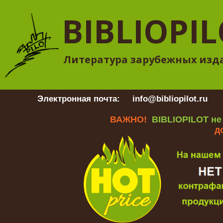
BIBLIOPI
Литература зарубежных изд
Электронная почта:
info@bibliopilot.ru
Гр
ВАЖНО!
BIBLIOPILOT не
д